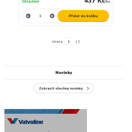
437 Kč
Skladem
/
ks
Přidat do košíku
strana
z 1
Novinky
Zobrazit všechny novinky