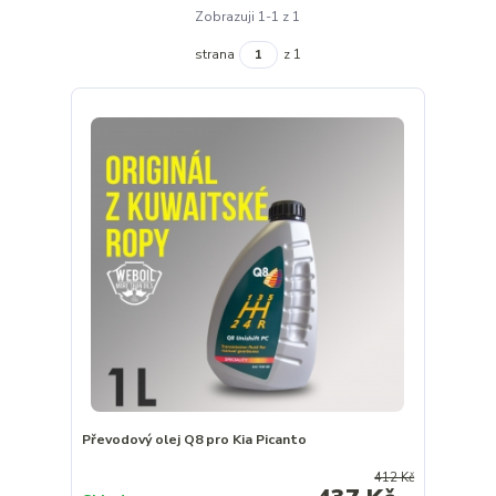
Zobrazuji 1-1 z 1
strana
z 1
Převodový olej Q8 pro Kia Picanto
412 Kč