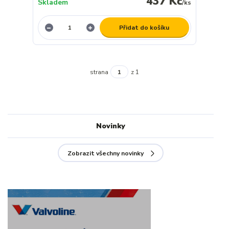
437 Kč
Skladem
/
ks
Přidat do košíku
strana
z 1
Novinky
Zobrazit všechny novinky