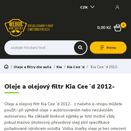
CZK
0
0,00 Kč
Menu
Oleje a filtry dle auta
Kia
Kia Cee´d
Kia Cee´d 2012-
Oleje a olejový filtr Kia Cee´d 2012-
Oleje a olejový filtr Kia Cee´d 2012- z našeho e-shopu můžete
použít i při výměně oleje v autorizovaném nebo nezávislém
autoservisu. Na základě blokové výjimky je toto možné vždy,
pokud mazivo (motorový, převodový olej) plní specifikace
požadované výrobcem vozidla. Volba značky oleje je bez omezení