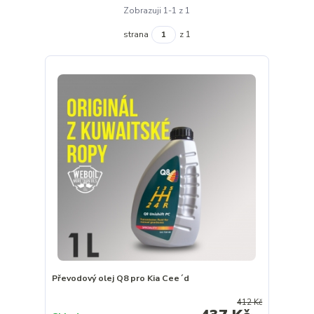
Zobrazuji 1-1 z 1
strana
z 1
Převodový olej Q8 pro Kia Cee´d
412 Kč