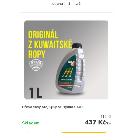
strana
z 1
Převodový olej Q8 pro Hyundai i40
412 Kč
437 Kč
Skladem
/
ks