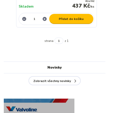
412 Kč
437 Kč
Skladem
/
ks
Přidat do košíku
strana
z 1
Novinky
Zobrazit všechny novinky