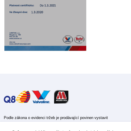
Podle zákona o evidenci tržeb je prodávající povinen vystavit
kupujícímu účtenku.