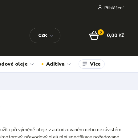
Přihlášení
0
0,00 Kč
CZK
Více
odové oleje
Aditiva
6
užít i při výměně oleje v autorizovaném nebo nezávislém
(motorový, převodový olej) plní specifikace požadované