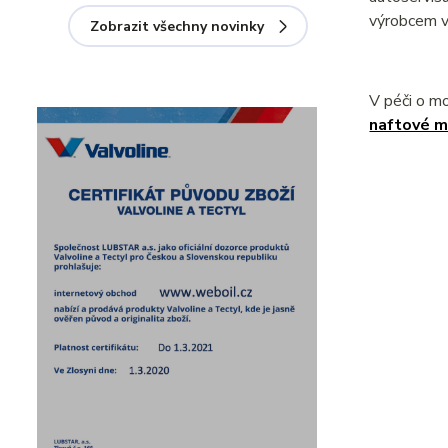
výrobcem v
Zobrazit všechny novinky
V péči o m
naftové m