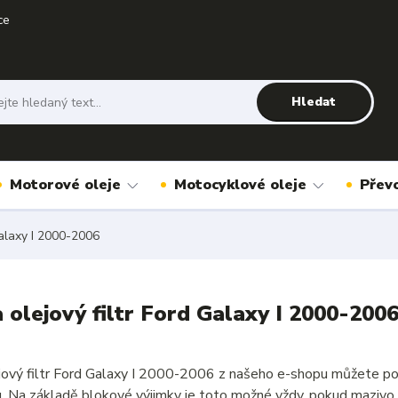
ce
Hledat
Motorové oleje
Motocyklové oleje
Přev
laxy I 2000-2006
a olejový filtr Ford Galaxy I 2000-200
ejový filtr Ford Galaxy I 2000-2006 z našeho e-shopu můžete po
u. Na základě blokové výjimky je toto možné vždy, pokud mazivo 