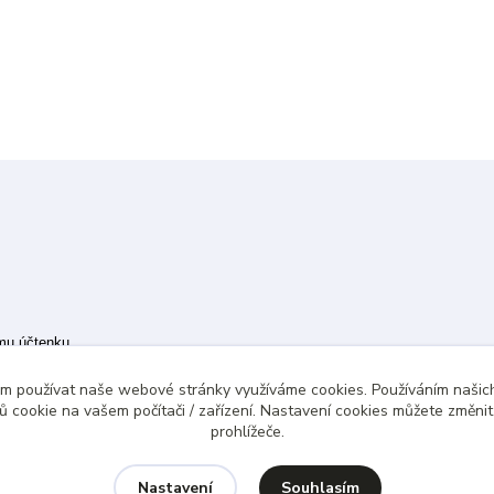
ímu účtenku.
 případě technického výpadku pak nejpozději do 48 hodin.
ám používat naše webové stránky využíváme cookies. Používáním našich
 cookie na vašem počítači / zařízení. Nastavení cookies můžete změni
prohlížeče.
Souhlasím
Nastavení