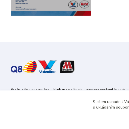
Podle zákona o evidenci tržeb je prodávající povinen vystavit kupujíc
Zároveň je povinen zaevidovat přijatou tržbu u správce daně online; v
S cílem usnadnit V
s ukládáním souborů