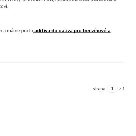
ovi.
ém a máme proto
aditiva do paliva pro benzínové a
strana
z 1