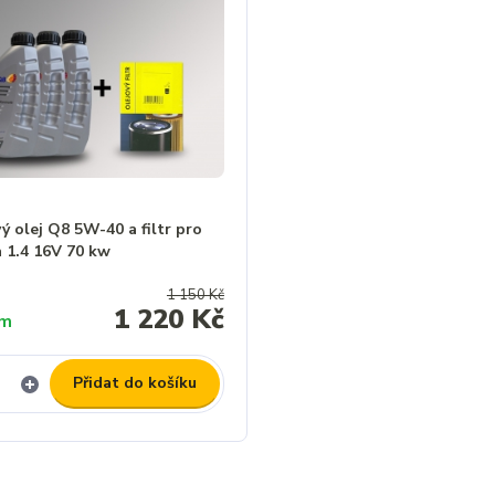
 olej Q8 5W-40 a filtr pro
a 1.4 16V 70 kw
1 150 Kč
1 220 Kč
em
Přidat do košíku