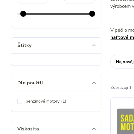
výrobcem v
V péči o m
naftové m
Štítky
Nejnověj
Dle použití
Zobrazuji 1-
benzínové motory
(1)
Viskozita