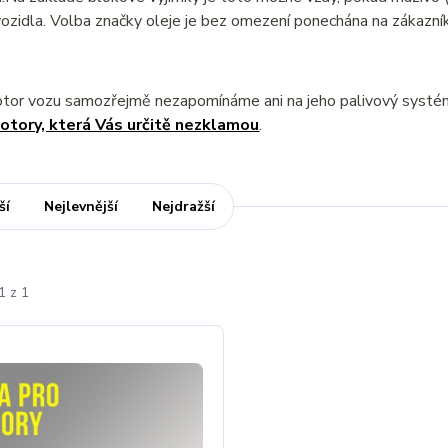
ozidla. Volba značky oleje je bez omezení ponechána na zákazník
otor vozu samozřejmě nezapomínáme ani na jeho palivový syst
otory, která Vás určitě nezklamou
.
ší
Nejlevnější
Nejdražší
1 z 1