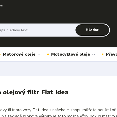
ce
Hledat
Motorové oleje
Motocyklové oleje
Přev
 olejový filtr Fiat Idea
jový filtr pro vozy Fiat Idea z našeho e-shopu můžete použít i 
u.Na základě blokové výjimky je toto možné vždy, pokud mazivo 