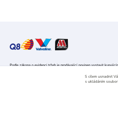
Podle zákona o evidenci tržeb je prodávající povinen vystavit kupujíc
Zároveň je povinen zaevidovat přijatou tržbu u správce daně online; v
S cílem usnadnit V
s ukládáním souborů