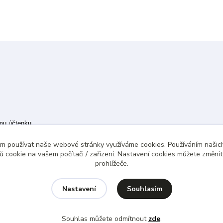
ímu účtenku.
 případě technického výpadku pak nejpozději do 48 hodin.
ám používat naše webové stránky využíváme cookies. Používáním našich
 cookie na vašem počítači / zařízení. Nastavení cookies můžete změni
prohlížeče.
Souhlasím
Nastavení
Souhlas můžete odmítnout
zde
.