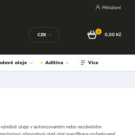
Přihlášení
0
0,00 Kč
CZK
Více
odové oleje
Aditiva
při výměně oleje v autorizovaném nebo nezávislém
(motorový, převodový olej) plní specifikace požadované