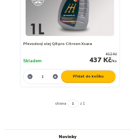
Převodový olej Q8 pro Citroen Xsara
412 Kč
437 Kč
Skladem
/
ks
Přidat do košíku
strana
z 1
Novinky