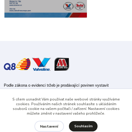
Podle zákona o evidenci tržeb je prodávající povinen vystavit
kupujícímu účtenku.
S cílem usnadnit Vám používat naše webové stránky využíváme
Zároveň je povinen zaevidovat přijatou tržbu u správce daně online; v
cookies. Používáním našich stránek souhlasíte s ukládáním
případě technického výpadku pak nejpozději do 48 hodin.
souborů cookie na vašem počítači / zařízení. Nastavení cookies
můžete změnit v nastavení vašeho prohlížeče.
Souhlasím
Nastavení