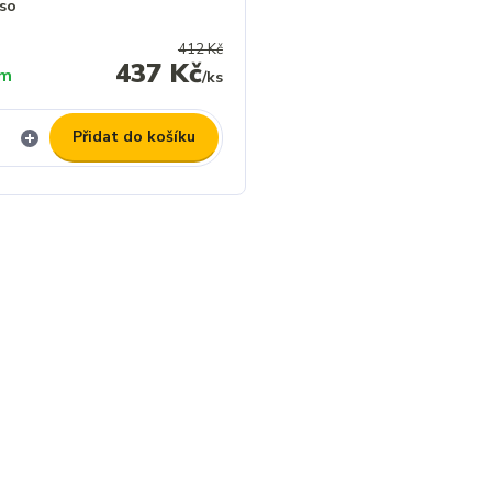
sso
412 Kč
437 Kč
em
/
ks
Přidat do košíku