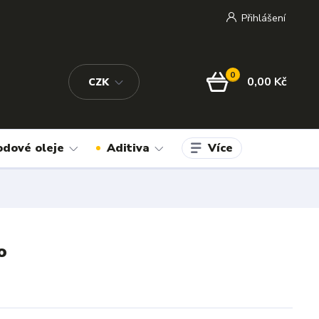
Přihlášení
0
0,00 Kč
CZK
Více
odové oleje
Aditiva
o