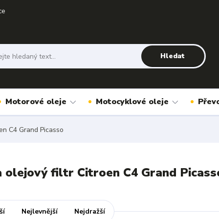
ce
Hledat
Motorové oleje
Motocyklové oleje
Přev
en C4 Grand Picasso
a olejový filtr Citroen C4 Grand Picass
ší
Nejlevnější
Nejdražší