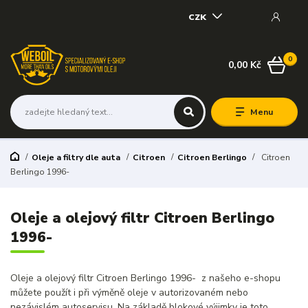
CZK
0
0,00 Kč
Menu
Oleje a filtry dle auta
Citroen
Citroen Berlingo
Citroen
Berlingo 1996-
Oleje a olejový filtr Citroen Berlingo
1996-
Oleje a olejový filtr Citroen Berlingo 1996- z našeho e-shopu
můžete použít i při výměně oleje v autorizovaném nebo
nezávislém autoservisu. Na základě blokové výjimky je toto