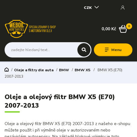
CZK
0
0,00 Kč
Menu
Oleje a filtry dle auta
BMW
BMW X5
BMW X5 (E70)
2007-2013
Oleje a olejový filtr BMW X5 (E70)
2007-2013
Oleje a olejový filtr BMW X5 (E70) 2007-2013 z našeho e-shopu
můžete použít i při výměně oleje v autorizovaném nebo
nezávislém autoservisu. Na základě blokové výjimky je toto