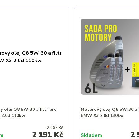
 olej Q8 5W-30 a filtr pro
Motorový olej Q8 5W-30 a f
2.0d 110kw
BMW X3 2.0d 130kw
2 067 Kč
2 191 Kč
2 
em
Skladem