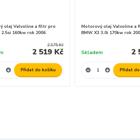
 olej Valvoline a filtr pro
Motorový olej Valvoline a f
2.5si 160kw rok 2006
BMW X3 3.0i 170kw rok 20
2 375 Kč
2 519 Kč
2 
em
Skladem
Přidat do košíku
Přidat do