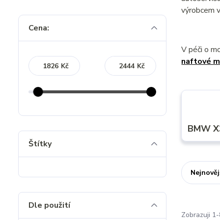
výrobcem v
Cena:
V péči o m
naftové m
Kč
Kč
BMW X3
Štítky
Nejnověj
Dle použití
Zobrazuji 1-