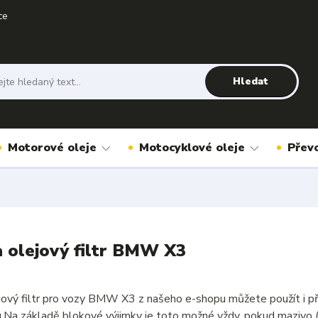
ce
Hledat
Motorové oleje
Motocyklové oleje
Přev
a olejový filtr BMW X3
ejový filtr pro vozy BMW X3 z našeho e-shopu můžete použít i p
u.Na základě blokové výjimky je toto možné vždy, pokud mazivo 