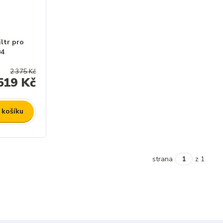
iltr pro
04
2 375 Kč
519 Kč
 košíku
strana
z 1