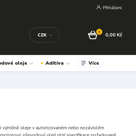
Přihlášení
0
0,00 Kč
CZK
Více
odové oleje
Aditiva
ři výměně oleje v autorizovaném nebo nezávislém
(motorový, převodový olej) plní specifikace požadované