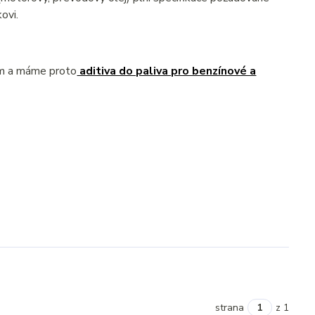
ovi.
ém a máme proto
aditiva do paliva pro benzínové a
strana
z 1