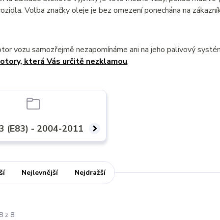
ozidla. Volba značky oleje je bez omezení ponechána na zákazník
otor vozu samozřejmě nezapomínáme ani na jeho palivový syst
otory, která Vás určitě nezklamou
.
 (E83) - 2004-2011
ší
Nejlevnější
Nejdražší
8 z 8