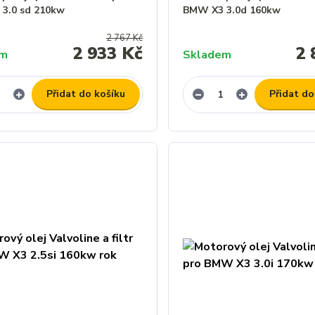
3.0 sd 210kw
BMW X3 3.0d 160kw
2 767 Kč
2 933 Kč
2 
em
Skladem
Přidat do košíku
Přidat do