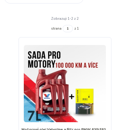
Zobrazuji 1-2 z 2
strana
z 1
Motorový olej Valvoline a filtr pro BMW 630i E63