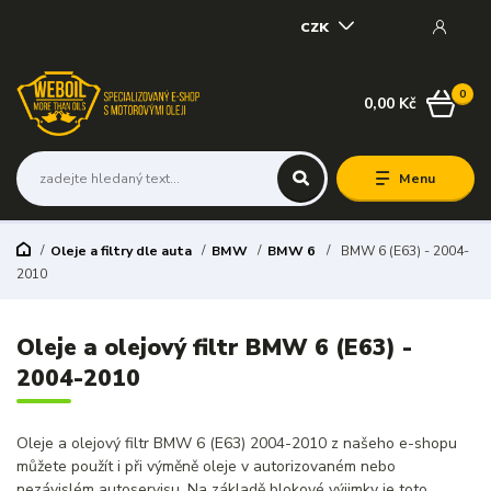
CZK
0
0,00 Kč
Menu
Oleje a filtry dle auta
BMW
BMW 6
BMW 6 (E63) - 2004-
2010
Oleje a olejový filtr BMW 6 (E63) -
2004-2010
Oleje a olejový filtr BMW 6 (E63) 2004-2010 z našeho e-shopu
můžete použít i při výměně oleje v autorizovaném nebo
nezávislém autoservisu. Na základě blokové výjimky je toto