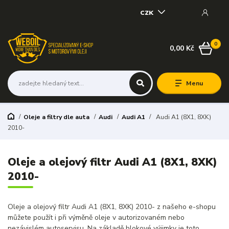
CZK
0
0,00 Kč
Menu
Oleje a filtry dle auta
Audi
Audi A1
Audi A1 (8X1, 8XK)
2010-
Oleje a olejový filtr Audi A1 (8X1, 8XK)
2010-
Oleje a olejový filtr Audi A1 (8X1, 8XK) 2010- z našeho e-shopu
můžete použít i při výměně oleje v autorizovaném nebo
nezávislém autoservisu. Na základě blokové výjimky je toto