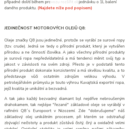
případné dolití během provozu rozšířit objednávku o 1L balení
daného produktu.
(Najdete níže pod popisem)
JEDINEČNOST MOTOROVÝCH OLEJŮ Q8:
Oleje značky Q8 jsou jedinečné, protože se vyrábí ze surové ropy
(tzv. crude). Jedná se tedy o přírodní produkt, který je vytvářen
přírodou a ne činností člověka. A jako všechny přírodní produkty
je surová ropa nepředvídatelná a má tendenci měnit svůj typ a
jakost v závislosti na svém zdroji. Přesto je v podstatě tento
přírodní produkt dokonale konzistentní a má skvělou kvalitu, a to
představuje vůči ostatním zdrojům velikou výhodu. V
petrolejářském průmyslu je touto výhrou Kuvajtská exportní ropa,
jejíž kvalita je unikátní a bezvadná.
A tak jako každý bezvadný diamant byl nejdříve nebroušeným
drahokamem, tak nejlépe "řezané" základové oleje se vyrábějí v
rafinérii Q8´s Europoort v Nizozemí. Zde "dobrušujeme" náš
základový olej unikátním procesem, při kterém se odstraňují
zbývající nečistoty a produkt zůstává čistý, čirý a oxidačně velmi
stabilní. Oxidační stabilita je velmi ceněna našimi zákazníky.