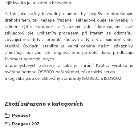
jejíž kvalita je unikátní a bezvadná.
A tak jako každý bezvadný diamant byl nejdříve nebroušeným
drahokamem, tak nejlépe "řezané" základové oleje se vyrábějí v
rafinérii Q8´s Europoort v Nizozemí. Zde "dobrušujeme" náš
základový olej unikátním procesem, při kterém se odstraňují
zbývající nečistoty a produkt zůstává čistý, čirý a oxidačně velmi
stabilní. Oxidační stabilita je velmi ceněna našimi zákazníky.
Umožňuje mazivům Q8 fungovat lépe po delší dobu, prodlužuje
životnost automobilových
a průmyslových zařízení, a také je chrání. Kvalita výrobků je
ověřena normou QS9000, naši výrobci, zákaznický servis
a logistika jsou certifikovány standardy ISO9001 a ISO9002
Zboží zařazeno v kategoriích
Peugeot
Peugeot 207