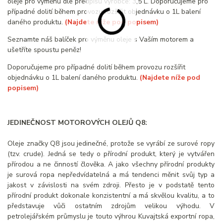
oleje pro výměnu dle předpisu výrobce: 3,5 L. Doporučujeme pro
případné dolití během provozu rozšířit objednávku o 1L balení
daného produktu.
(Najdete níže pod popisem)
Seznamte náš balíček pro výměnu oleje s Vaším motorem a
ušetříte spoustu peněz!
Doporučujeme pro případné dolití během provozu rozšířit
objednávku o 1L balení daného produktu.
(Najdete níže pod
popisem)
JEDINEČNOST MOTOROVÝCH OLEJŮ Q8:
Oleje značky Q8 jsou jedinečné, protože se vyrábí ze surové ropy
(tzv. crude). Jedná se tedy o přírodní produkt, který je vytvářen
přírodou a ne činností člověka. A jako všechny přírodní produkty
je surová ropa nepředvídatelná a má tendenci měnit svůj typ a
jakost v závislosti na svém zdroji. Přesto je v podstatě tento
přírodní produkt dokonale konzistentní a má skvělou kvalitu, a to
představuje vůči ostatním zdrojům velikou výhodu. V
petrolejářském průmyslu je touto výhrou Kuvajtská exportní ropa,