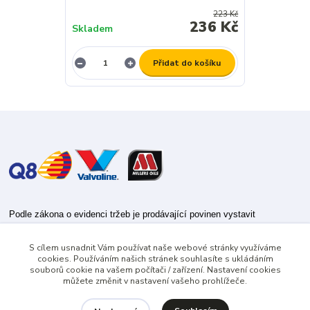
223 Kč
236 Kč
Skladem
Přidat do košíku
Podle zákona o evidenci tržeb je prodávající povinen vystavit
kupujícímu účtenku.
S cílem usnadnit Vám používat naše webové stránky využíváme
Zároveň je povinen zaevidovat přijatou tržbu u správce daně online; v
cookies. Používáním našich stránek souhlasíte s ukládáním
případě technického výpadku pak nejpozději do 48 hodin.
souborů cookie na vašem počítači / zařízení. Nastavení cookies
můžete změnit v nastavení vašeho prohlížeče.