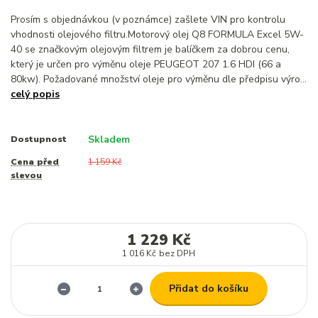
Prosím s objednávkou (v poznámce) zašlete VIN pro kontrolu
vhodnosti olejového filtru.Motorový olej Q8 FORMULA Excel 5W-
40 se značkovým olejovým filtrem je balíčkem za dobrou cenu,
který je určen pro výměnu oleje PEUGEOT 207 1.6 HDI (66 a
80kw). Požadované množství oleje pro výměnu dle předpisu výro...
celý popis
Skladem
Dostupnost
Cena před
1 159 Kč
slevou
1 229 Kč
1 016 Kč
bez DPH
Přidat do košíku