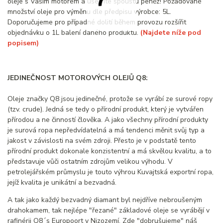
oleje s Vaším motorem a ušetříte spoustu peněz! Požadované
množství oleje pro výměnu dle předpisu výrobce: 5L.
Doporučujeme pro případné dolití během provozu rozšířit
objednávku o 1L balení daného produktu.
(Najdete níže pod
popisem)
JEDINEČNOST MOTOROVÝCH OLEJŮ Q8:
Oleje značky Q8 jsou jedinečné, protože se vyrábí ze surové ropy
(tzv. crude). Jedná se tedy o přírodní produkt, který je vytvářen
přírodou a ne činností člověka. A jako všechny přírodní produkty
je surová ropa nepředvídatelná a má tendenci měnit svůj typ a
jakost v závislosti na svém zdroji. Přesto je v podstatě tento
přírodní produkt dokonale konzistentní a má skvělou kvalitu, a to
představuje vůči ostatním zdrojům velikou výhodu. V
petrolejářském průmyslu je touto výhrou Kuvajtská exportní ropa,
jejíž kvalita je unikátní a bezvadná.
A tak jako každý bezvadný diamant byl nejdříve nebroušeným
drahokamem, tak nejlépe "řezané" základové oleje se vyrábějí v
rafinérii Q8´s Europoort v Nizozemí. Zde "dobrušujeme" náš