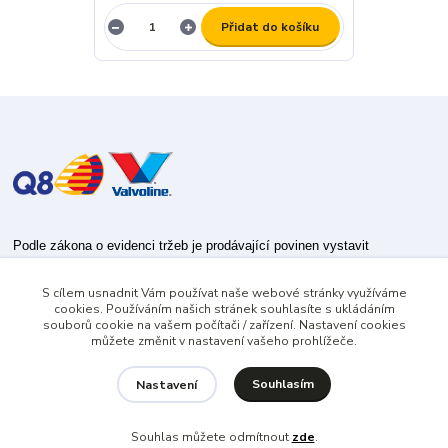
Přidat do košíku
Podle zákona o evidenci tržeb je prodávající povinen vystavit
kupujícímu účtenku.
S cílem usnadnit Vám používat naše webové stránky využíváme
Zároveň je povinen zaevidovat přijatou tržbu u správce daně online; v
cookies. Používáním našich stránek souhlasíte s ukládáním
případě technického výpadku pak nejpozději do 48 hodin.
souborů cookie na vašem počítači / zařízení. Nastavení cookies
můžete změnit v nastavení vašeho prohlížeče.
Souhlasím
Nastavení
Souhlas můžete odmítnout
zde
.