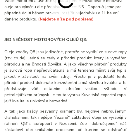
Vaším motorem a ušetříte spoustu peněz! Požadované množství
oleje pro výměnu dle předpisu výrobce: 5,5L. Doporučujeme pro
případné dolití během provozu rozšířit objednávku o 1L balení
daného produktu.
(Najdete níže pod popisem)
JEDINEČNOST MOTOROVÝCH OLEJŮ Q8:
Oleje značky Q8 jsou jedinečné, protože se vyrábí ze surové ropy
(tzv. crude). Jedná se tedy o přírodní produkt, který je vytvářen
přírodou a ne činností člověka. A jako všechny přírodní produkty
je surová ropa nepředvídatelná a má tendenci měnit svůj typ a
jakost v závislosti na svém zdroji. Přesto je v podstatě tento
přírodní produkt dokonale konzistentní a má skvělou kvalitu, a to
představuje vůči ostatním zdrojům velikou výhodu. V
petrolejářském průmyslu je touto výhrou Kuvajtská exportní ropa,
jejíž kvalita je unikátní a bezvadná.
A tak jako každý bezvadný diamant byl nejdříve nebroušeným
drahokamem, tak nejlépe "řezané" základové oleje se vyrábějí v
rafinérii Q8´s Europoort v Nizozemí. Zde "dobrušujeme" náš
základový olej unikátním procesem, při kterém se odstraňují