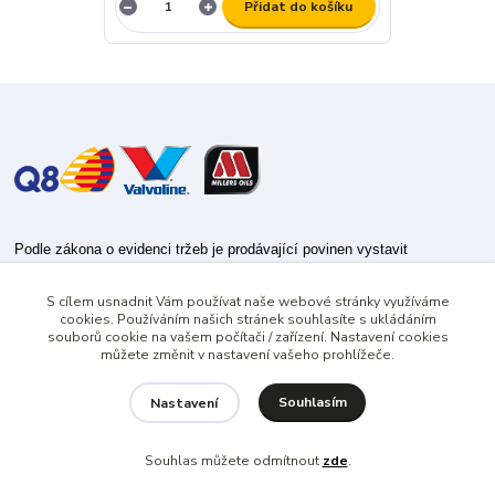
Přidat do košíku
Podle zákona o evidenci tržeb je prodávající povinen vystavit
kupujícímu účtenku.
S cílem usnadnit Vám používat naše webové stránky využíváme
Zároveň je povinen zaevidovat přijatou tržbu u správce daně online; v
cookies. Používáním našich stránek souhlasíte s ukládáním
případě technického výpadku pak nejpozději do 48 hodin.
souborů cookie na vašem počítači / zařízení. Nastavení cookies
můžete změnit v nastavení vašeho prohlížeče.
Souhlasím
Nastavení
Souhlas můžete odmítnout
zde
.