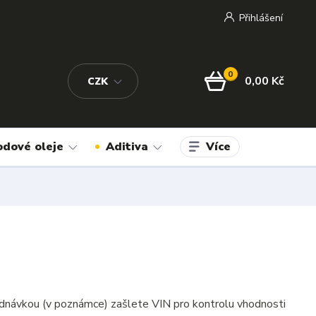
Přihlášení
0
0,00 Kč
CZK
Více
odové oleje
Aditiva
dnávkou (v poznámce) zašlete VIN pro kontrolu vhodnosti