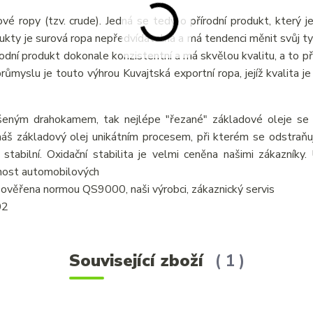
vé ropy (tzv. crude). Jedná se tedy o přírodní produkt, který j
odukty je surová ropa nepředvídatelná a má tendenci měnit svůj ty
írodní produkt dokonale konzistentní a má skvělou kvalitu, a to p
myslu je touto výhrou Kuvajtská exportní ropa, jejíž kvalita je 
šeným drahokamem, tak nejlépe "řezané" základové oleje se v
áš základový olej unikátním procesem, při kterém se odstraňují
 stabilní. Oxidační stabilita je velmi ceněna našimi zákazníky
tnost automobilových
je ověřena normou QS9000, naši výrobci, zákaznický servis
02
Související zboží
1