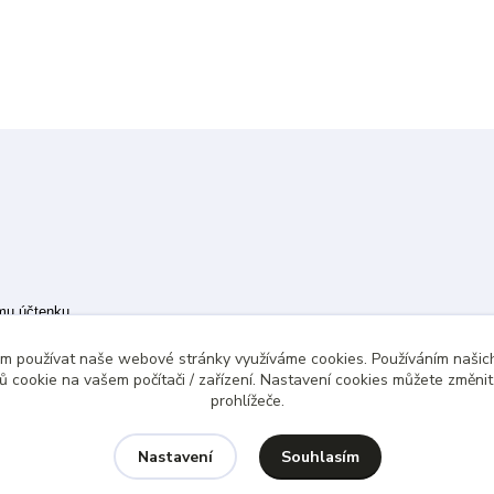
ímu účtenku.
 případě technického výpadku pak nejpozději do 48 hodin.
ám používat naše webové stránky využíváme cookies. Používáním našich
 cookie na vašem počítači / zařízení. Nastavení cookies můžete změni
prohlížeče.
Souhlasím
Nastavení