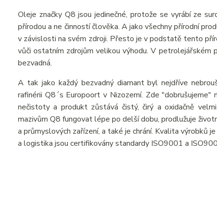
Oleje značky Q8 jsou jedinečné, protože se vyrábí ze suro
přírodou a ne činností člověka. A jako všechny přírodní pr
v závislosti na svém zdroji. Přesto je v podstatě tento př
vůči ostatním zdrojům velikou výhodu. V petrolejářském prů
bezvadná.
A tak jako každý bezvadný diamant byl nejdříve nebrou
rafinérii Q8´s Europoort v Nizozemí. Zde "dobrušujeme" n
nečistoty a produkt zůstává čistý, čirý a oxidačně velmi
mazivům Q8 fungovat lépe po delší dobu, prodlužuje živo
a průmyslových zařízení, a také je chrání. Kvalita výrobků 
a logistika jsou certifikovány standardy ISO9001 a ISO90