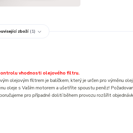
uvisející zboží
1
ntrolu vhodnosti olejového filtru.
lejovým filtrem je balíčkem, který je určen pro výměnu olej
u oleje s Vaším motorem a ušetříte spoustu peněz! Požadova
poručujeme pro případné dolití během provozu rozšířit objednáv