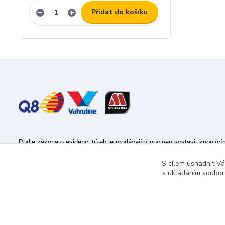
Přidat do košíku
Podle zákona o evidenci tržeb je prodávající povinen vystavit kupujíc
Zároveň je povinen zaevidovat přijatou tržbu u správce daně online; v
S cílem usnadnit V
s ukládáním souborů