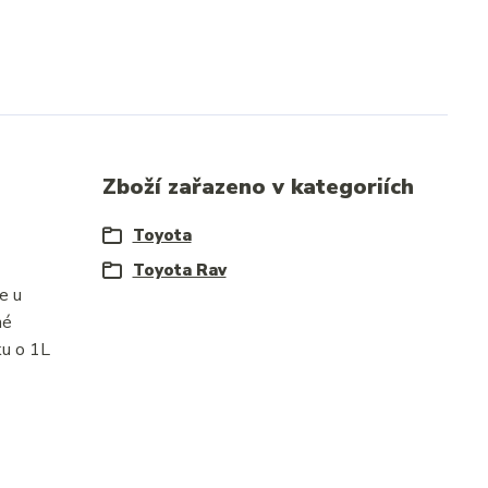
Zboží zařazeno v kategoriích
Toyota
Toyota Rav
e u
né
ku o 1L