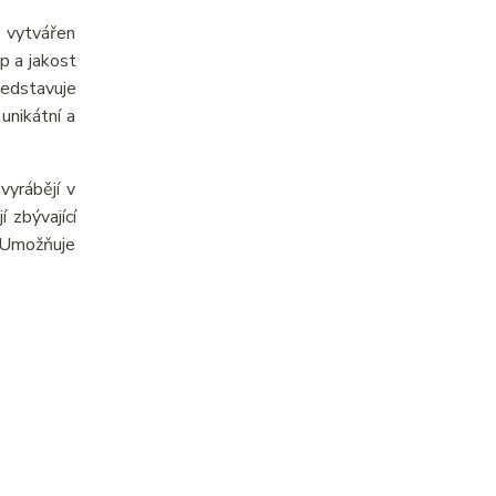
e vytvářen
p a jakost
ředstavuje
unikátní a
yrábějí v
 zbývající
. Umožňuje