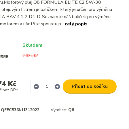
ltru.Motorový olej Q8 FORMULA ELITE C2 5W-30
olejovým filtrem je balíčkem, který je určen pro výměnu
TA RAV 4 2.2 D4-D. Seznamte náš balíček pro výměnu
 motorem a ušetříte spoustu p...
celý popis
Skladem
evou
2 334 Kč
74 Kč
Přidat do košíku
č
bez DPH
QFEC536NJ1312022
Výrobce:
Q8