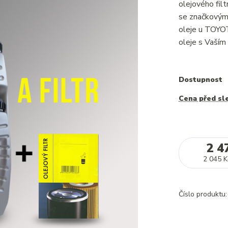
olejového fi
se značkovým 
oleje u TOYO
oleje s Vaším
Dostupnost
Cena před sl
2 4
2 045 K
Číslo produktu: