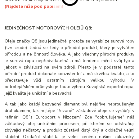
(Najdete níže pod popisem)
JEDINEČNOST MOTOROVÝCH OLEJŮ Q8:
Oleje značky Q8 jsou jedinečné, protože se vyrábí ze surové ropy
(tzv. crude). Jedná se tedy o přírodní produkt, který je vytvářen
přírodou a ne činností člověka. A jako všechny přírodní produkty
je surová ropa nepředvídatelná a má tendenci měnit svůj typ a
jakost v závislosti na svém zdroji. Přesto je v podstatě tento
přírodní produkt dokonale konzistentní a má skvělou kvalitu, a to
představuje vůči ostatním zdrojům velikou výhodu. V
petrolejářském průmyslu je touto výhrou Kuvajtská exportní ropa,
jejíž kvalita je unikátní a bezvadná.
A tak jako každý bezvadný diamant byl nejdříve nebroušeným
drahokamem, tak nejlépe "řezané" základové oleje se vyrábějí v
rafinérii Q8´s Europoort v Nizozemí. Zde "dobrušujeme" náš
základový olej unikátním procesem, při kterém se odstraňují
zbývající nečistoty a produkt zůstává čistý, čirý a oxidačně velmi
stabilní. Oxidační stabilita je velmi ceněna našimi zákazníky.