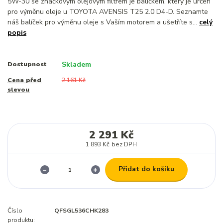
5W-30 se značkovým olejovým filtrem je balíčkem, který je určen
pro výměnu oleje u TOYOTA AVENSIS T25 2.0 D4-D. Seznamte
náš balíček pro výměnu oleje s Vaším motorem a ušetříte s...
celý
popis
Skladem
Dostupnost
Cena před
2 161 Kč
slevou
2 291 Kč
1 893 Kč
bez DPH
Přidat do košíku
Číslo
QFSGL536CHK283
produktu: