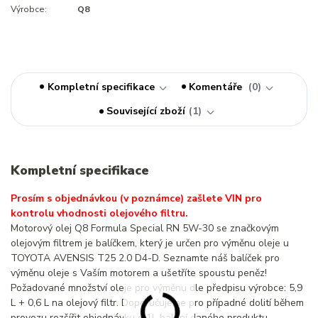
Výrobce:
Q8
Kompletní specifikace
Komentáře
0
Související zboží
1
Kompletní specifikace
Prosím s objednávkou (v poznámce) zašlete VIN pro
kontrolu vhodnosti olejového filtru.
Motorový olej Q8 Formula Special RN 5W-30 se značkovým
olejovým filtrem je balíčkem, který je určen pro výměnu oleje u
TOYOTA AVENSIS T25 2.0 D4-D. Seznamte náš balíček pro
výměnu oleje s Vaším motorem a ušetříte spoustu peněz!
Požadované množství oleje pro výměnu dle předpisu výrobce: 5,9
L + 0,6 L na olejový filtr. Doporučujeme pro případné dolití během
provozu rozšířit objednávku o 1L balení daného produktu.