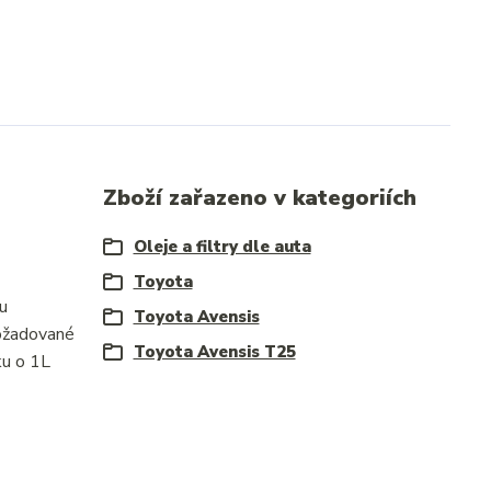
Zboží zařazeno v kategoriích
Oleje a filtry dle auta
Toyota
u
Toyota Avensis
ožadované
Toyota Avensis T25
ku o 1L