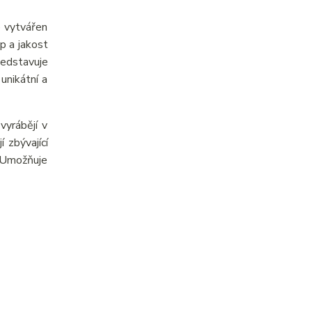
e vytvářen
p a jakost
ředstavuje
unikátní a
yrábějí v
 zbývající
. Umožňuje