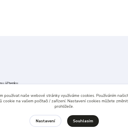
ímu účtenku.
 případě technického výpadku pak nejpozději do 48 hodin.
ám používat naše webové stránky využíváme cookies. Používáním našich
 cookie na vašem počítači / zařízení. Nastavení cookies můžete změni
prohlížeče.
Souhlasím
Nastavení