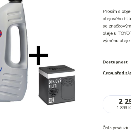
Prosím s obje
olejového fi
se značkovým 
oleje u TOYO
výměnu oleje 
Dostupnost
Cena před sl
2 2
1 893 K
Číslo produktu: