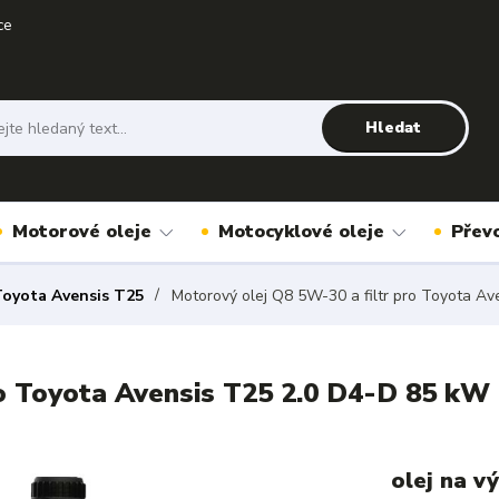
ce
Hledat
Motorové oleje
Motocyklové oleje
Přev
oyota Avensis T25
Motorový olej Q8 5W-30 a filtr pro Toyota A
ro Toyota Avensis T25 2.0 D4-D 85 kW
olej na v