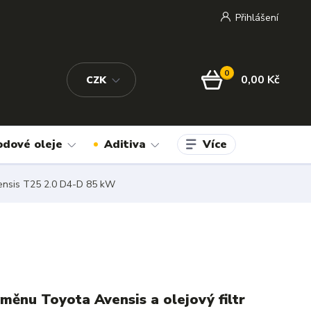
Přihlášení
0
0,00 Kč
CZK
Více
odové oleje
Aditiva
vensis T25 2.0 D4-D 85 kW
ýměnu Toyota Avensis a olejový filtr