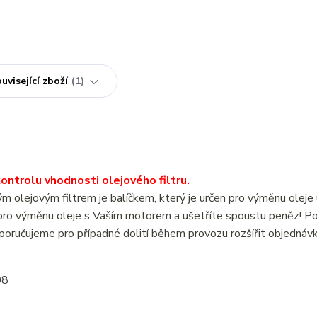
uvisející zboží
1
ntrolu vhodnosti olejového filtru.
lejovým filtrem je balíčkem, který je určen pro výměnu oleje 
o výměnu oleje s Vaším motorem a ušetříte spoustu peněz! P
poručujeme pro případné dolití během provozu rozšířit objednáv
08