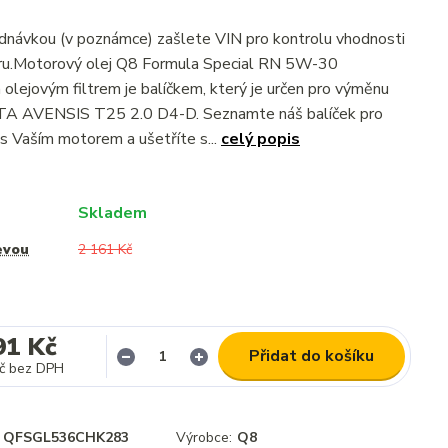
dnávkou (v poznámce) zašlete VIN pro kontrolu vhodnosti
ltru.Motorový olej Q8 Formula Special RN 5W-30
olejovým filtrem je balíčkem, který je určen pro výměnu
TA AVENSIS T25 2.0 D4-D. Seznamte náš balíček pro
s Vaším motorem a ušetříte s...
celý popis
Skladem
evou
2 161 Kč
91 Kč
Přidat do košíku
č
bez DPH
QFSGL536CHK283
Výrobce:
Q8