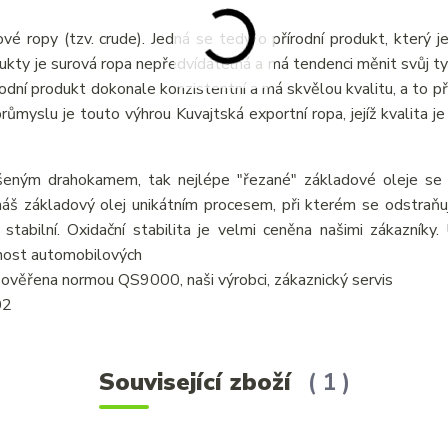
vé ropy (tzv. crude). Jedná se tedy o přírodní produkt, který j
odukty je surová ropa nepředvídatelná a má tendenci měnit svůj ty
írodní produkt dokonale konzistentní a má skvělou kvalitu, a to p
myslu je touto výhrou Kuvajtská exportní ropa, jejíž kvalita je 
šeným drahokamem, tak nejlépe "řezané" základové oleje se v
áš základový olej unikátním procesem, při kterém se odstraňují
 stabilní. Oxidační stabilita je velmi ceněna našimi zákazníky
tnost automobilových
je ověřena normou QS9000, naši výrobci, zákaznický servis
02
Související zboží
1