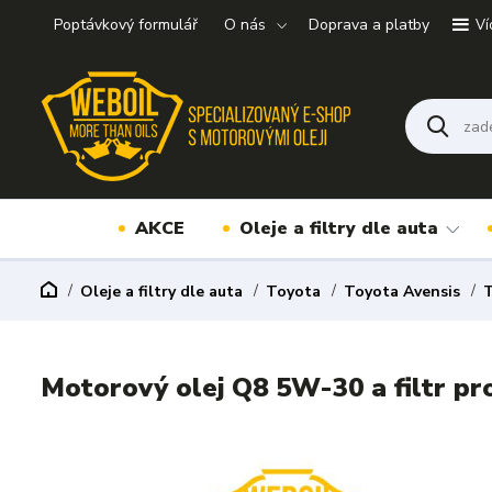
Poptávkový formulář
O nás
Doprava a platby
Ví
AKCE
Oleje a filtry dle auta
Oleje a filtry dle auta
Toyota
Toyota Avensis
T
Motorový olej Q8 5W-30 a filtr p