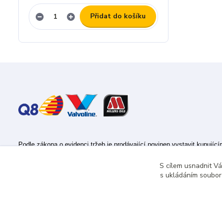
Přidat do košíku
Podle zákona o evidenci tržeb je prodávající povinen vystavit kupujíc
Zároveň je povinen zaevidovat přijatou tržbu u správce daně online; v
S cílem usnadnit V
s ukládáním souborů