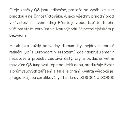
Oleje značky Q8 jsou jedinečné, protože se vyrábí ze suro
přírodou a ne činností člověka. A jako všechny přírodní pr
v závislosti na svém zdroji. Přesto je v podstatě tento př
vůči ostatním zdrojům velikou výhodu. V petrolejářském prů
bezvadná.
A tak jako každý bezvadný diamant byl nejdříve nebrou
rafinérii Q8´s Europoort v Nizozemí. Zde "dobrušujeme" n
nečistoty a produkt zůstává čistý, čirý a oxidačně velmi
mazivům Q8 fungovat lépe po delší dobu, prodlužuje živo
a průmyslových zařízení, a také je chrání. Kvalita výrobků 
a logistika jsou certifikovány standardy ISO9001 a ISO90