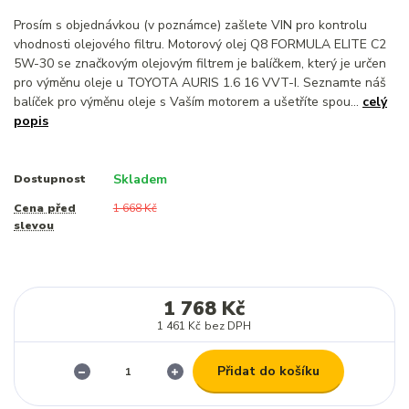
Prosím s objednávkou (v poznámce) zašlete VIN pro kontrolu
vhodnosti olejového filtru. Motorový olej Q8 FORMULA ELITE C2
5W-30 se značkovým olejovým filtrem je balíčkem, který je určen
pro výměnu oleje u TOYOTA AURIS 1.6 16 VVT-I. Seznamte náš
balíček pro výměnu oleje s Vaším motorem a ušetříte spou...
celý
popis
Skladem
Dostupnost
Cena před
1 668 Kč
slevou
1 768 Kč
1 461 Kč
bez DPH
Přidat do košíku