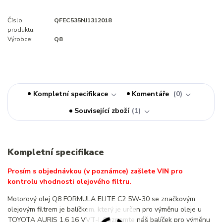
Číslo
QFEC535NJ1312018
produktu:
Výrobce:
Q8
Kompletní specifikace
Komentáře
0
Související zboží
1
Kompletní specifikace
Prosím s objednávkou (v poznámce) zašlete VIN pro
kontrolu vhodnosti olejového filtru.
Motorový olej Q8 FORMULA ELITE C2 5W-30 se značkovým
olejovým filtrem je balíčkem, který je určen pro výměnu oleje u
TOYOTA AURIS 1.6 16 VVT-I. Seznamte náš balíček pro výměnu