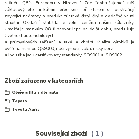
rafinérii Q8´s Europoort v Nizozemí. Zde "dobrušujeme" náš
základový olej unikátním procesem, při kterém se odstraňují
zbývající nečistoty a produkt zůstává čistý, čirý a oxidačně velmi
stabilní. Oxidační stabilita je velmi ceněna našimi zákazníky.
Umožňuje mazivům Q8 fungovat lépe po delší dobu, prodlužuje
životnost automobilových
a průmyslových zařízení, a také je chrání. Kvalita výrobků je
ověřena normou QS9000, naši výrobci, zákaznický servis
a logistika jsou certifikovány standardy ISO9001 a ISO9002
Zboží zařazeno v kategoriích
Oleje a filtry dle auta
Toyota
Toyota Auris
Související zboží
1