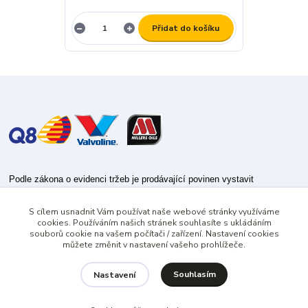
Přidat do košíku
Podle zákona o evidenci tržeb je prodávající povinen vystavit
kupujícímu účtenku.
S cílem usnadnit Vám používat naše webové stránky využíváme
Zároveň je povinen zaevidovat přijatou tržbu u správce daně online; v
cookies. Používáním našich stránek souhlasíte s ukládáním
případě technického výpadku pak nejpozději do 48 hodin.
souborů cookie na vašem počítači / zařízení. Nastavení cookies
můžete změnit v nastavení vašeho prohlížeče.
Souhlasím
Nastavení