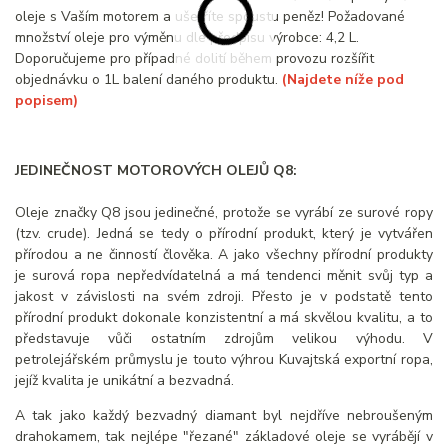
oleje s Vaším motorem a ušetříte spoustu peněz! Požadované
množství oleje pro výměnu dle předpisu výrobce: 4,2 L.
Doporučujeme pro případné dolití během provozu rozšířit
objednávku o 1L balení daného produktu.
(Najdete níže pod
popisem)
JEDINEČNOST MOTOROVÝCH OLEJŮ Q8:
Oleje značky Q8 jsou jedinečné, protože se vyrábí ze surové ropy
(tzv. crude). Jedná se tedy o přírodní produkt, který je vytvářen
přírodou a ne činností člověka. A jako všechny přírodní produkty
je surová ropa nepředvídatelná a má tendenci měnit svůj typ a
jakost v závislosti na svém zdroji. Přesto je v podstatě tento
přírodní produkt dokonale konzistentní a má skvělou kvalitu, a to
představuje vůči ostatním zdrojům velikou výhodu. V
petrolejářském průmyslu je touto výhrou Kuvajtská exportní ropa,
jejíž kvalita je unikátní a bezvadná.
A tak jako každý bezvadný diamant byl nejdříve nebroušeným
drahokamem, tak nejlépe "řezané" základové oleje se vyrábějí v