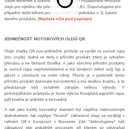
Vaším motorem a ušetříte spoustu peněz! Požadované množství
oleje pro výměnu dle předpisu výrobce: 2,8 L. Doporučujeme pro
případné dolití během provozu rozšířit objednávku o 1L balení
daného produktu.
(Najdete níže pod popisem)
JEDINEČNOST MOTOROVÝCH OLEJŮ Q8:
Oleje značky Q8 jsou jedinečné, protože se vyrábí ze surové ropy
(tzv. crude). Jedná se tedy o přírodní produkt, který je vytvářen
přírodou a ne činností člověka. A jako všechny přírodní produkty
je surová ropa nepředvídatelná a má tendenci měnit svůj typ a
jakost v závislosti na svém zdroji. Přesto je v podstatě tento
přírodní produkt dokonale konzistentní a má skvělou kvalitu, a to
představuje vůči ostatním zdrojům velikou výhodu. V
petrolejářském průmyslu je touto výhrou Kuvajtská exportní ropa,
jejíž kvalita je unikátní a bezvadná.
A tak jako každý bezvadný diamant byl nejdříve nebroušeným
drahokamem, tak nejlépe "řezané" základové oleje se vyrábějí v
rafinérii Q8´s Europoort v Nizozemí. Zde "dobrušujeme" náš
základový olej unikátním procesem, při kterém se odstraňují