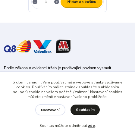
Přidat do košíku
Podle zákona o evidenci tržeb je prodávající povinen vystavit
kupujícímu účtenku.
S cílem usnadnit Vám používat naše webové stránky využíváme
Zároveň je povinen zaevidovat přijatou tržbu u správce daně online; v
cookies. Používáním našich stránek souhlasíte s ukládáním
případě technického výpadku pak nejpozději do 48 hodin.
souborů cookie na vašem počítači / zařízení. Nastavení cookies
můžete změnit v nastavení vašeho prohlížeče.
Souhlasím
Nastavení
Souhlas můžete odmítnout
zde
.