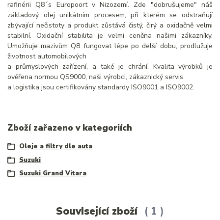
rafinérii Q8´s Europoort v Nizozemí. Zde "dobrušujeme" náš
základový olej unikátním procesem, při kterém se odstraňují
zbývající nečistoty a produkt zůstává čistý, čirý a oxidačně velmi
stabilní. Oxidační stabilita je velmi ceněna našimi zákazníky.
Umožňuje mazivům Q8 fungovat lépe po delší dobu, prodlužuje
životnost automobilových
a průmyslových zařízení, a také je chrání. Kvalita výrobků je
ověřena normou QS9000, naši výrobci, zákaznický servis
a logistika jsou certifikovány standardy ISO9001 a ISO9002.
Zboží zařazeno v kategoriích
Oleje a filtry dle auta
Suzuki
Suzuki Grand Vitara
Související zboží
1