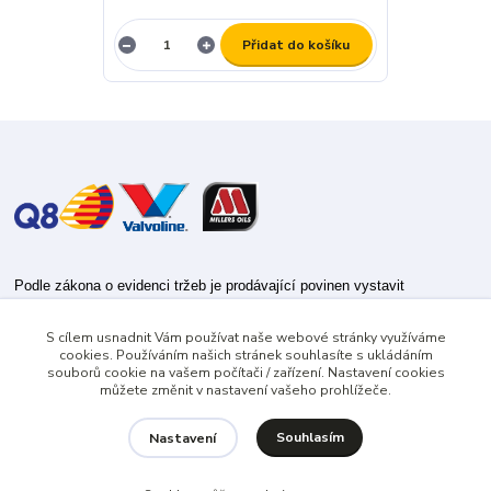
Přidat do košíku
Podle zákona o evidenci tržeb je prodávající povinen vystavit
kupujícímu účtenku.
S cílem usnadnit Vám používat naše webové stránky využíváme
Zároveň je povinen zaevidovat přijatou tržbu u správce daně online; v
cookies. Používáním našich stránek souhlasíte s ukládáním
případě technického výpadku pak nejpozději do 48 hodin.
souborů cookie na vašem počítači / zařízení. Nastavení cookies
můžete změnit v nastavení vašeho prohlížeče.
Souhlasím
Nastavení