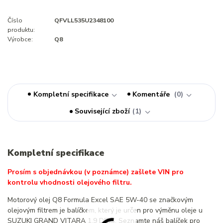
Číslo
QFVLL535U2348100
produktu:
Výrobce:
Q8
Kompletní specifikace
Komentáře
0
Související zboží
1
Kompletní specifikace
Prosím s objednávkou (v poznámce) zašlete VIN pro
kontrolu vhodnosti olejového filtru.
Motorový olej Q8 Formula Excel SAE 5W-40 se značkovým
olejovým filtrem je balíčkem, který je určen pro výměnu oleje u
SUZUKI GRAND VITARA 1.9 DDIS. Seznamte náš balíček pro