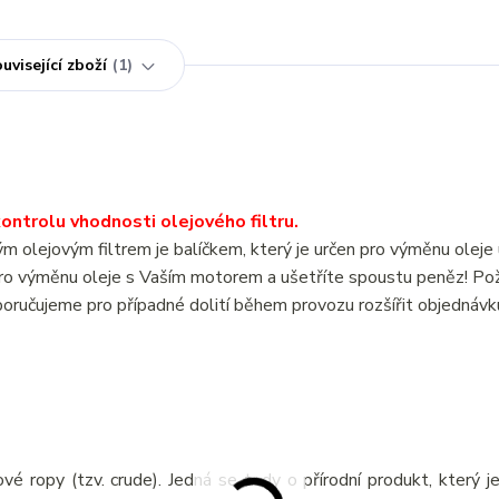
uvisející zboží
1
ntrolu vhodnosti olejového filtru.
lejovým filtrem je balíčkem, který je určen pro výměnu oleje 
 výměnu oleje s Vaším motorem a ušetříte spoustu peněz! Po
oručujeme pro případné dolití během provozu rozšířit objednávk
vé ropy (tzv. crude). Jedná se tedy o přírodní produkt, který j