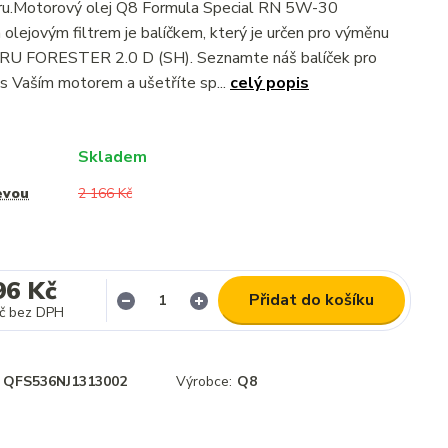
ltru.Motorový olej Q8 Formula Special RN 5W-30
olejovým filtrem je balíčkem, který je určen pro výměnu
RU FORESTER 2.0 D (SH). Seznamte náš balíček pro
s Vaším motorem a ušetříte sp...
celý popis
Skladem
evou
2 166 Kč
96 Kč
Přidat do košíku
č
bez DPH
QFS536NJ1313002
Výrobce:
Q8