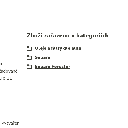
Zboží zařazeno v kategoriích
Oleje a filtry dle auta
Subaru
u
Subaru Forester
žadované
u o 1L
e vytvářen