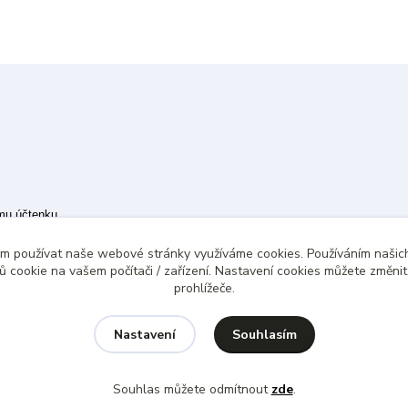
ímu účtenku.
 případě technického výpadku pak nejpozději do 48 hodin.
ám používat naše webové stránky využíváme cookies. Používáním našich
 cookie na vašem počítači / zařízení. Nastavení cookies můžete změni
prohlížeče.
Souhlasím
Nastavení
Souhlas můžete odmítnout
zde
.