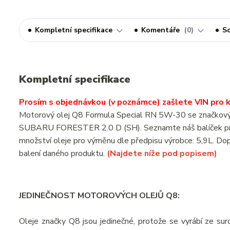
Kompletní specifikace
Komentáře
0
So
Kompletní specifikace
Prosím s objednávkou (v poznámce) zašlete VIN pro ko
Motorový olej Q8 Formula Special RN 5W-30 se značkovým o
SUBARU FORESTER 2.0 D (SH). Seznamte náš balíček pro
množství oleje pro výměnu dle předpisu výrobce: 5,9L. Dop
balení daného produktu.
(Najdete níže pod popisem)
JEDINEČNOST MOTOROVÝCH OLEJŮ Q8:
Oleje značky Q8 jsou jedinečné, protože se vyrábí ze suro