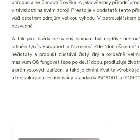
přírodou a ne činností člověka. A jako všechny přírodní pr
v závislosti na svém zdroji. Přesto je v podstatě tento př
vůči ostatním zdrojům velikou výhodu. V petrolejářském prů
bezvadná.
A tak jako každý bezvadný diamant byl nejdříve nebrou
rafinérii Q8´s Europoort v Nizozemí. Zde "dobrušujeme" n
nečistoty a produkt zůstává čistý, čirý a oxidačně velmi
mazivům Q8 fungovat lépe po delší dobu, prodlužuje živo
a průmyslových zařízení, a také je chrání. Kvalita výrobků 
a logistika jsou certifikovány standardy ISO9001 a ISO90