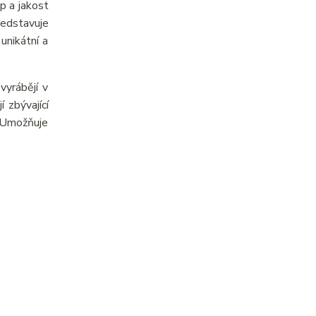
p a jakost
ředstavuje
unikátní a
yrábějí v
 zbývající
. Umožňuje