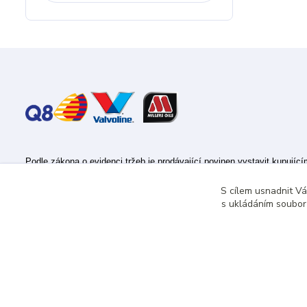
Podle zákona o evidenci tržeb je prodávající povinen vystavit kupujíc
Zároveň je povinen zaevidovat přijatou tržbu u správce daně online; v
S cílem usnadnit V
s ukládáním souborů