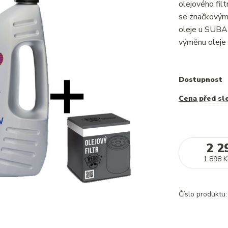
olejového fi
se značkovým 
oleje u SUBA
výměnu oleje 
Dostupnost
Cena před sl
2 2
1 898 K
Číslo produktu: