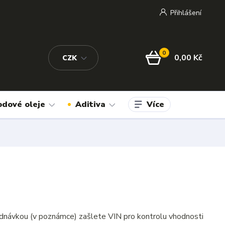
Přihlášení
0
0,00 Kč
CZK
Více
odové oleje
Aditiva
dnávkou (v poznámce) zašlete VIN pro kontrolu vhodnosti