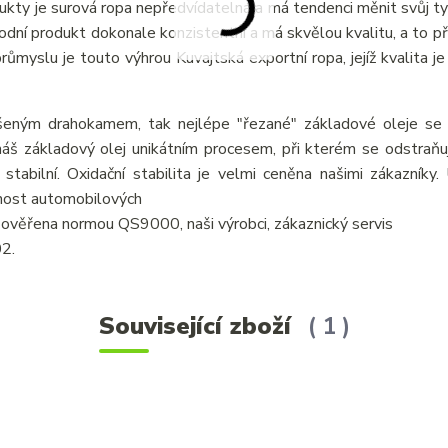
odukty je surová ropa nepředvídatelná a má tendenci měnit svůj ty
írodní produkt dokonale konzistentní a má skvělou kvalitu, a to p
myslu je touto výhrou Kuvajtská exportní ropa, jejíž kvalita je 
šeným drahokamem, tak nejlépe "řezané" základové oleje se v
áš základový olej unikátním procesem, při kterém se odstraňují
 stabilní. Oxidační stabilita je velmi ceněna našimi zákazníky
tnost automobilových
je ověřena normou QS9000, naši výrobci, zákaznický servis
02.
Související zboží
1