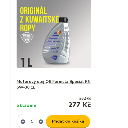
Motorový olej Q8 Formula Special RN
5W-30 1L
262 Kč
277 Kč
Skladem
Přidat do košíku