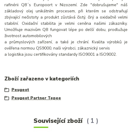
rafinérii Q8´s Europoort v Nizozemí. Zde "dobrušujeme" náš
základový olej unikátním procesem, při kterém se odstraňují
zbývající nečistoty a produkt zůstává čistý, čirý a oxidačně velmi
stabilní. Oxidační stabilita je velmi ceněna našimi zákazníky.
Umožňuje mazivům Q8 fungovat lépe po delší dobu, prodlužuje
životnost automobilových
a průmyslových zařízení, a také je chrání. Kvalita výrobků je
ověřena normou QS9000, naši výrobci, zákaznický servis
a logistika jsou certifikovány standardy ISO9001 a ISO9002.
Zboží zařazeno v kategoriích
Peugeot
Peugeot Partner Tepee
Související zboží
1