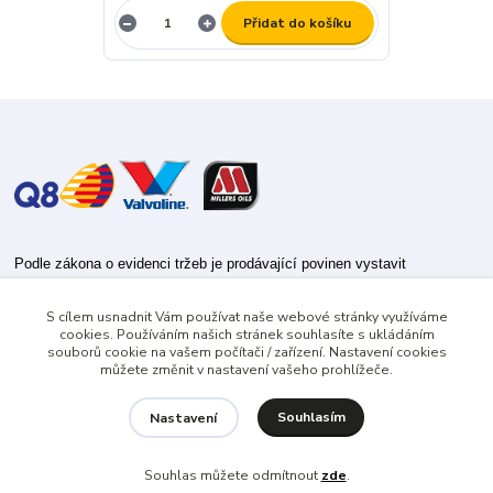
Přidat do košíku
Podle zákona o evidenci tržeb je prodávající povinen vystavit
kupujícímu účtenku.
S cílem usnadnit Vám používat naše webové stránky využíváme
Zároveň je povinen zaevidovat přijatou tržbu u správce daně online; v
cookies. Používáním našich stránek souhlasíte s ukládáním
případě technického výpadku pak nejpozději do 48 hodin.
souborů cookie na vašem počítači / zařízení. Nastavení cookies
můžete změnit v nastavení vašeho prohlížeče.
Souhlasím
Nastavení
Souhlas můžete odmítnout
zde
.