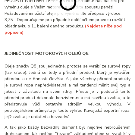
PEUGEOT PARTNER TEPEE 1.6 HDI. Seznamte náš balíček pro
výměnu oleje s Vaším motorem a ušetříte spoustu peněz!
Požadované množství oleje pro výměnu dle předpisu výrobce:
3,75L. Doporučujeme pro případné dolití během provozu rozšířit
objednávku o 1L balení daného produktu.
(Najdete níže pod
popisem)
JEDINEČNOST MOTOROVÝCH OLEJŮ Q8:
Oleje značky Q8 jsou jedinečné, protože se vyrábí ze surové ropy
(tzv. crude). Jedná se tedy o přírodní produkt, který je vytvářen
přírodou a ne činností člověka. A jako všechny přírodní produkty
je surová ropa nepředvídatelná a má tendenci měnit svůj typ a
jakost v závislosti na svém zdroji. Přesto je v podstatě tento
přírodní produkt dokonale konzistentní a má skvělou kvalitu, a to
představuje vůči ostatním zdrojům velikou výhodu. V
petrolejářském průmyslu je touto výhrou Kuvajtská exportní ropa,
jejíž kvalita je unikátní a bezvadná.
A tak jako každý bezvadný diamant byl nejdříve nebroušeným
drahokamem, tak nejlépe "řezané" základové oleje se vyrábějí v