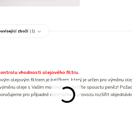
uvisející zboží
1
ntrolu vhodnosti olejového filtru.
m olejovým filtrem je balíčkem, který je určen pro výměnu ole
měnu oleje s Vaším motorem a ušetříte spoustu peněz! Poža
oručujeme pro případné dolití během provozu rozšířit objednávk