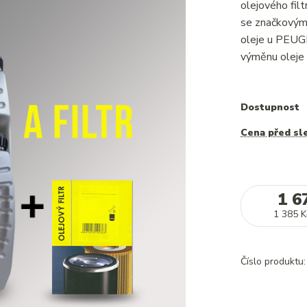
olejového fi
se značkovým 
oleje u PEUG
výměnu oleje 
Dostupnost
Cena před sl
1 6
1 385 K
Číslo produktu: