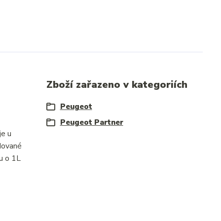
Zboží zařazeno v kategoriích
Peugeot
Peugeot Partner
je u
dované
u o 1L