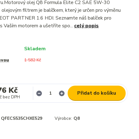
ltru.Motorový olej Q8 Formula Elite C2 SAE 5W-30
olejovým filtrem je balíčkem, který je určen pro výměnu
EOT PARTNER 1.6 HDI. Seznamte náš balíček pro
s Vaším motorem a ušetříte spo...
celý popis
Skladem
evou
1 582 Kč
76 Kč
Přidat do košíku
č
bez DPH
QFECS535CHXE529
Výrobce:
Q8