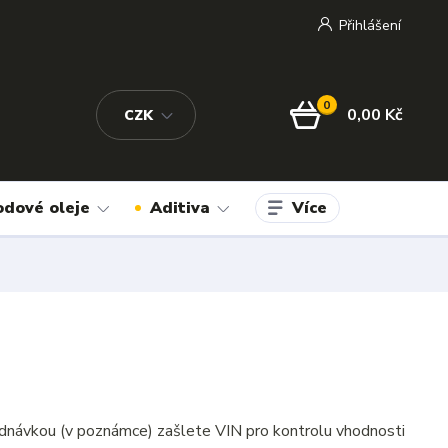
Přihlášení
0
0,00 Kč
CZK
Více
odové oleje
Aditiva
dnávkou (v poznámce) zašlete VIN pro kontrolu vhodnosti