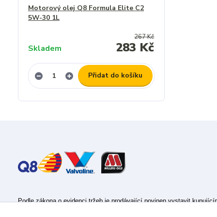
Motorový olej Q8 Formula Elite C2
5W-30 1L
267 Kč
283 Kč
Skladem
Přidat do košíku
Podle zákona o evidenci tržeb je prodávající povinen vystavit kupujíc