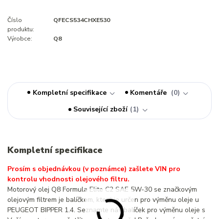
Číslo
QFECS534CHXE530
produktu:
Výrobce:
Q8
Kompletní specifikace
Komentáře
0
Související zboží
1
Kompletní specifikace
Prosím s objednávkou (v poznámce) zašlete VIN pro
kontrolu vhodnosti olejového filtru.
Motorový olej Q8 Formula Elite C2 SAE 5W-30 se značkovým
olejovým filtrem je balíčkem, který je určen pro výměnu oleje u
PEUGEOT BIPPER 1.4. Seznamte náš balíček pro výměnu oleje s