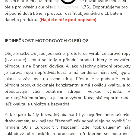
Vaším motorem a ušetříte spoustu peněz! Požadované množství
oleje pro výměnu dle předpisu výrobce: 3,75L. Doporučujeme pro
případné dolití během provozu rozšířit objednávku o 1L balení
daného produktu.
(Najdete níže pod popisem)
JEDINEČNOST MOTOROVÝCH OLEJŮ Q8:
Oleje značky Q8 jsou jedinečné, protože se vyrábí ze surové ropy
(tzv. crude). Jedná se tedy o přírodní produkt, který je vytvářen
přírodou a ne činností člověka. A jako všechny přírodní produkty
je surová ropa nepředvídatelná a má tendenci měnit svůj typ a
jakost v závislosti na svém zdroji. Přesto je v podstatě tento
přírodní produkt dokonale konzistentní a má skvělou kvalitu, a to
představuje vůči ostatním zdrojům velikou výhodu. V
petrolejářském průmyslu je touto výhrou Kuvajtská exportní ropa,
jejíž kvalita je unikátní a bezvadná.
A tak jako každý bezvadný diamant byl nejdříve nebroušeným
drahokamem, tak nejlépe "řezané" základové oleje se vyrábějí v
rafinérii Q8´s Europoort v Nizozemí. Zde "dobrušujeme" náš
základový olej unikátním procesem, při kterém se odstraňují