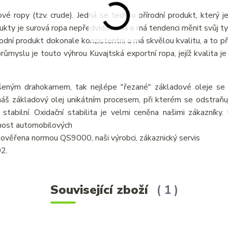
vé ropy (tzv. crude). Jedná se tedy o přírodní produkt, který j
odukty je surová ropa nepředvídatelná a má tendenci měnit svůj ty
írodní produkt dokonale konzistentní a má skvělou kvalitu, a to p
myslu je touto výhrou Kuvajtská exportní ropa, jejíž kvalita je 
šeným drahokamem, tak nejlépe "řezané" základové oleje se v
áš základový olej unikátním procesem, při kterém se odstraňují
 stabilní. Oxidační stabilita je velmi ceněna našimi zákazníky
tnost automobilových
je ověřena normou QS9000, naši výrobci, zákaznický servis
02.
Související zboží
1