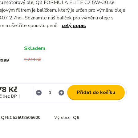
ltru.Motorový olej Q8 FORMULA ELITE C2 5W-30 se
jovým filtrem je balíčkem, který je určen pro výměnu oleje
7 2.7hdi. Seznamte náš balíček pro výměnu oleje s
 a ušetříte spoustu peně...
celý popis
Skladem
evou
2 244 Kč
78 Kč
Přidat do košíku
č
bez DPH
QFEC536U2506600
Výrobce:
Q8