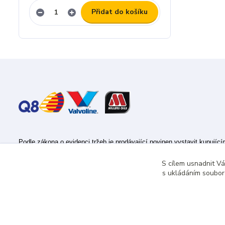
Přidat do košíku
Podle zákona o evidenci tržeb je prodávající povinen vystavit kupujíc
Zároveň je povinen zaevidovat přijatou tržbu u správce daně online; v
S cílem usnadnit V
s ukládáním souborů