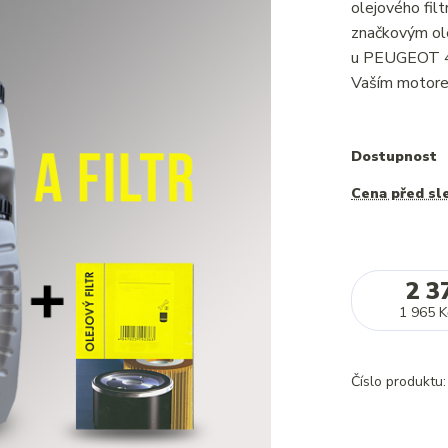
olejového fi
značkovým ole
u PEUGEOT 40
Vaším motorem
Dostupnost
Cena před sl
2 3
1 965 K
Číslo produktu: