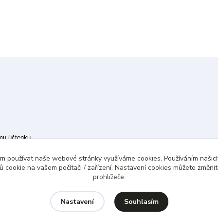
ímu účtenku.
 případě technického výpadku pak nejpozději do 48 hodin.
ám používat naše webové stránky využíváme cookies. Používáním našich
 cookie na vašem počítači / zařízení. Nastavení cookies můžete změni
prohlížeče.
Souhlasím
Nastavení