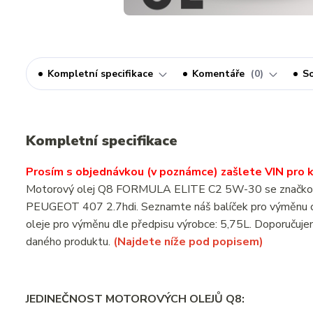
Kompletní specifikace
Komentáře
0
So
Kompletní specifikace
Prosím s objednávkou (v poznámce) zašlete VIN pro ko
Motorový olej Q8 FORMULA ELITE C2 5W-30 se značkovým o
PEUGEOT 407 2.7hdi. Seznamte náš balíček pro výměnu o
oleje pro výměnu dle předpisu výrobce: 5,75L. Doporučujem
daného produktu.
(Najdete níže pod popisem)
JEDINEČNOST MOTOROVÝCH OLEJŮ Q8: