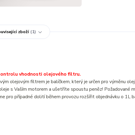
uvisející zboží
1
ntrolu vhodnosti olejového filtru.
lejovým filtrem je balíčkem, který je určen pro výměnu olej
leje s Vaším motorem a ušetříte spoustu peněz! Požadované m
e pro případné dolití během provozu rozšířit objednávku o 1L b