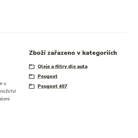
Zboží zařazeno v kategoriích
Oleje a filtry dle auta
Peugeot
e u
Peugeot 407
nožství
alení