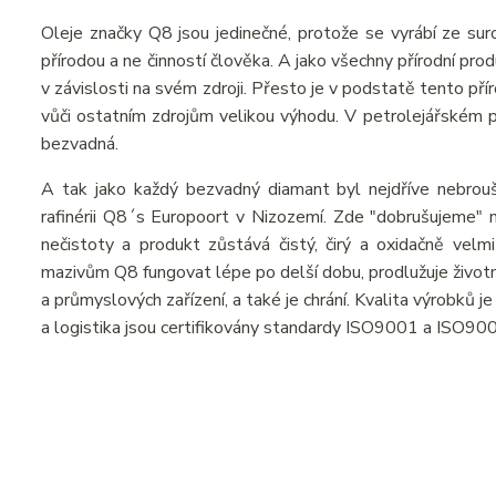
Oleje značky Q8 jsou jedinečné, protože se vyrábí ze suro
přírodou a ne činností člověka. A jako všechny přírodní pr
v závislosti na svém zdroji. Přesto je v podstatě tento př
vůči ostatním zdrojům velikou výhodu. V petrolejářském prů
bezvadná.
A tak jako každý bezvadný diamant byl nejdříve nebrou
rafinérii Q8´s Europoort v Nizozemí. Zde "dobrušujeme" n
nečistoty a produkt zůstává čistý, čirý a oxidačně velmi
mazivům Q8 fungovat lépe po delší dobu, prodlužuje živo
a průmyslových zařízení, a také je chrání. Kvalita výrobků 
a logistika jsou certifikovány standardy ISO9001 a ISO90