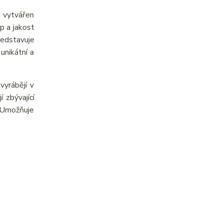
e vytvářen
p a jakost
ředstavuje
unikátní a
yrábějí v
 zbývající
. Umožňuje