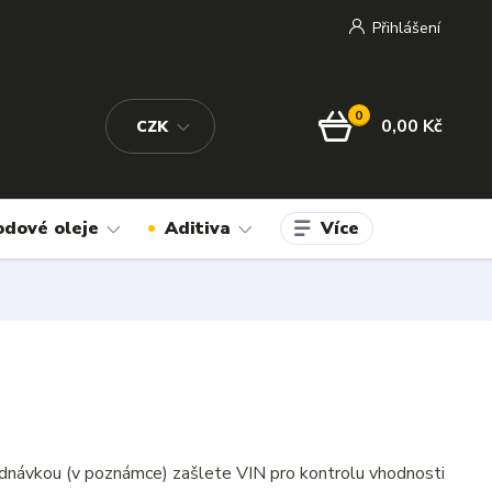
Přihlášení
0
0,00 Kč
CZK
Více
odové oleje
Aditiva
dnávkou (v poznámce) zašlete VIN pro kontrolu vhodnosti