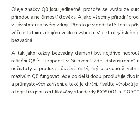
Oleje značky Q8 jsou jedinečné, protože se vyrábí ze suro
přírodou a ne činností člověka. A jako všechny přírodní pr
v závislosti na svém zdroji. Přesto je v podstatě tento př
vůči ostatním zdrojům velikou výhodu. V petrolejářském prů
bezvadná.
A tak jako každý bezvadný diamant byl nejdříve nebrou
rafinérii Q8´s Europoort v Nizozemí. Zde "dobrušujeme" n
nečistoty a produkt zůstává čistý, čirý a oxidačně velmi
mazivům Q8 fungovat lépe po delší dobu, prodlužuje živo
a průmyslových zařízení, a také je chrání. Kvalita výrobků 
a logistika jsou certifikovány standardy ISO9001 a ISO90