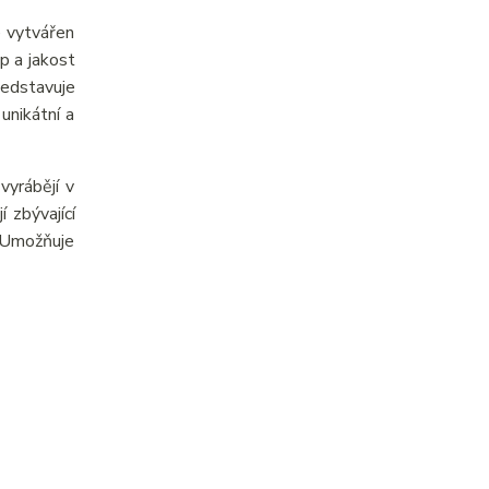
e vytvářen
p a jakost
ředstavuje
unikátní a
yrábějí v
 zbývající
. Umožňuje