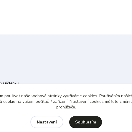
ímu účtenku.
 případě technického výpadku pak nejpozději do 48 hodin.
ám používat naše webové stránky využíváme cookies. Používáním našich
 cookie na vašem počítači / zařízení. Nastavení cookies můžete změni
prohlížeče.
Souhlasím
Nastavení