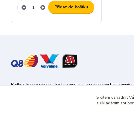
Přidat do košíku
Podle zákona o evidenci tržeb je prodávající povinen vystavit kupujíc
Zároveň je povinen zaevidovat přijatou tržbu u správce daně online; v
S cílem usnadnit V
s ukládáním souborů