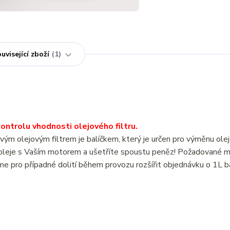
uvisející zboží
1
ntrolu vhodnosti olejového filtru.
lejovým filtrem je balíčkem, který je určen pro výměnu olej
leje s Vaším motorem a ušetříte spoustu peněz! Požadované m
e pro případné dolití během provozu rozšířit objednávku o 1L b