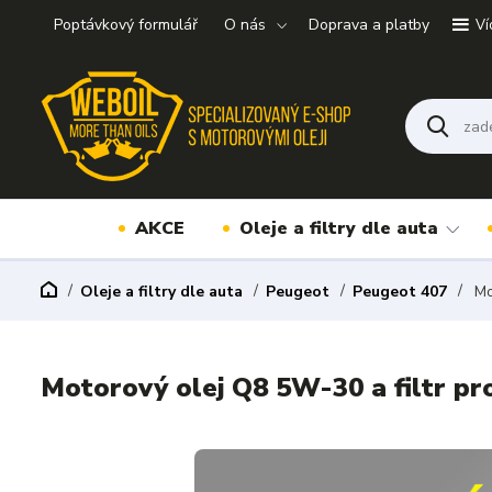
Poptávkový formulář
O nás
Doprava a platby
Ví
AKCE
Oleje a filtry dle auta
Oleje a filtry dle auta
Peugeot
Peugeot 407
Mo
Motorový olej Q8 5W-30 a filtr p