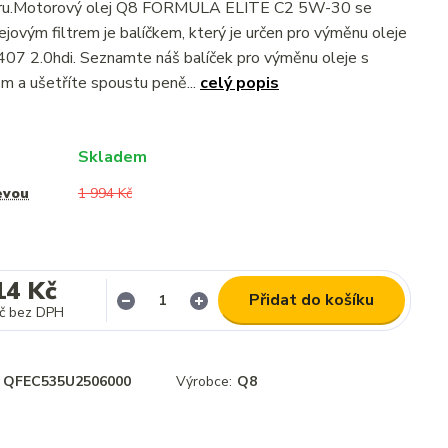
ltru.Motorový olej Q8 FORMULA ELITE C2 5W-30 se
jovým filtrem je balíčkem, který je určen pro výměnu oleje
7 2.0hdi. Seznamte náš balíček pro výměnu oleje s
 a ušetříte spoustu peně...
celý popis
Skladem
evou
1 994 Kč
14 Kč
Přidat do košíku
č
bez DPH
QFEC535U2506000
Výrobce:
Q8