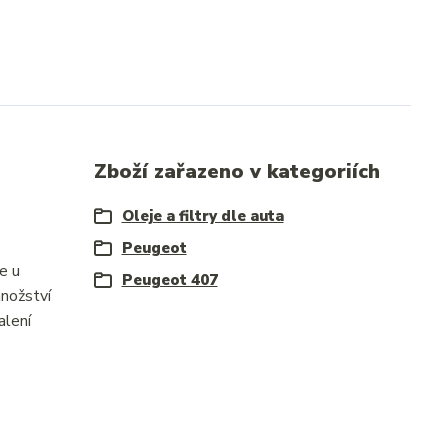
Zboží zařazeno v kategoriích
Oleje a filtry dle auta
Peugeot
e u
Peugeot 407
nožství
alení