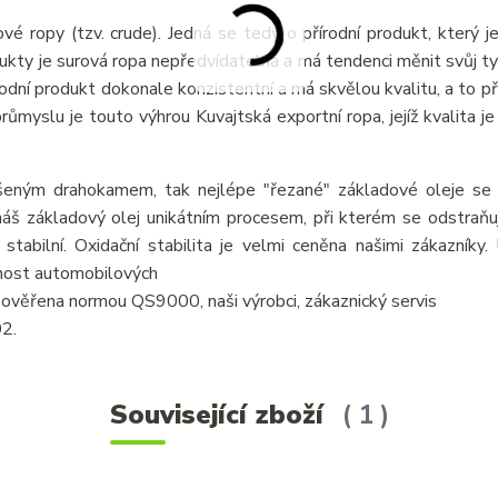
vé ropy (tzv. crude). Jedná se tedy o přírodní produkt, který j
odukty je surová ropa nepředvídatelná a má tendenci měnit svůj ty
írodní produkt dokonale konzistentní a má skvělou kvalitu, a to p
myslu je touto výhrou Kuvajtská exportní ropa, jejíž kvalita je 
šeným drahokamem, tak nejlépe "řezané" základové oleje se v
áš základový olej unikátním procesem, při kterém se odstraňují
 stabilní. Oxidační stabilita je velmi ceněna našimi zákazníky
tnost automobilových
je ověřena normou QS9000, naši výrobci, zákaznický servis
02.
Související zboží
1