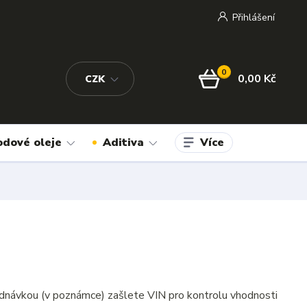
Přihlášení
0
0,00 Kč
CZK
Více
odové oleje
Aditiva
dnávkou (v poznámce) zašlete VIN pro kontrolu vhodnosti