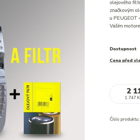
olejového fi
značkovým ole
u PEUGEOT 40
Vaším motorem
Dostupnost
Cena před sl
2 1
1 747 K
Číslo produktu: