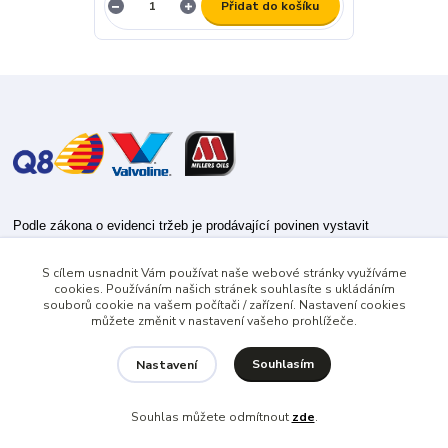
Přidat do košíku
Podle zákona o evidenci tržeb je prodávající povinen vystavit
kupujícímu účtenku.
S cílem usnadnit Vám používat naše webové stránky využíváme
Zároveň je povinen zaevidovat přijatou tržbu u správce daně online; v
cookies. Používáním našich stránek souhlasíte s ukládáním
případě technického výpadku pak nejpozději do 48 hodin.
souborů cookie na vašem počítači / zařízení. Nastavení cookies
můžete změnit v nastavení vašeho prohlížeče.
Souhlasím
Nastavení
Souhlas můžete odmítnout
zde
.