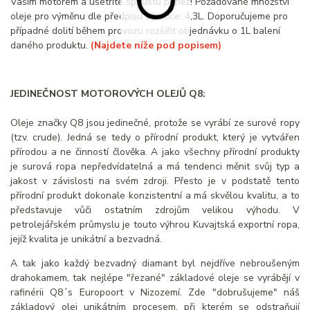
Vaším motorem a ušetříte spoustu peněz! Požadované množství
oleje pro výměnu dle předpisu výrobce: 4,3L. Doporučujeme pro
případné dolití během provozu rozšířit objednávku o 1L balení
daného produktu.
(Najdete níže pod popisem)
JEDINEČNOST MOTOROVÝCH OLEJŮ Q8:
Oleje značky Q8 jsou jedinečné, protože se vyrábí ze surové ropy
(tzv. crude). Jedná se tedy o přírodní produkt, který je vytvářen
přírodou a ne činností člověka. A jako všechny přírodní produkty
je surová ropa nepředvídatelná a má tendenci měnit svůj typ a
jakost v závislosti na svém zdroji. Přesto je v podstatě tento
přírodní produkt dokonale konzistentní a má skvělou kvalitu, a to
představuje vůči ostatním zdrojům velikou výhodu. V
petrolejářském průmyslu je touto výhrou Kuvajtská exportní ropa,
jejíž kvalita je unikátní a bezvadná.
A tak jako každý bezvadný diamant byl nejdříve nebroušeným
drahokamem, tak nejlépe "řezané" základové oleje se vyrábějí v
rafinérii Q8´s Europoort v Nizozemí. Zde "dobrušujeme" náš
základový olej unikátním procesem, při kterém se odstraňují