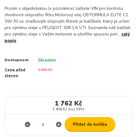
Prosím s objednávkou (v poznámce) zašlete VIN pro kontrolu
vhodnosti olejového filtru.Motorový olej Q8 FORMULA ELITE C2
5W-30 se značkovým olejovým filtrem je balíčkem, který je určen
pro výměnu oleje u PEUGEOT 308 1.6 VTI. Seznamte náš balíček
pro výměnu oleje s Vaším motorem a ušetříte spoustu pen...
celý
popis
Skladem
Dostupnost
Cena před
1 661 Kč
slevou
1 762 Kč
1 456 Kč
bez DPH
Přidat do košíku