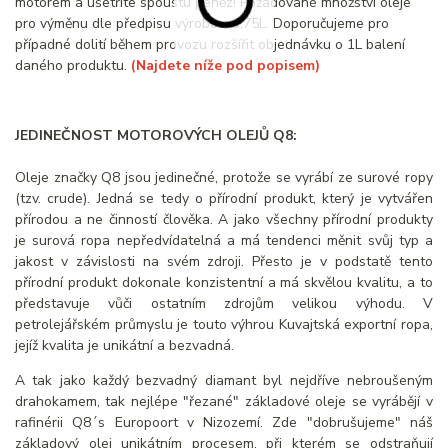
motorem a ušetříte spoustu peněz! Požadované množství oleje
pro výměnu dle předpisu výrobce: 3,75L. Doporučujeme pro
případné dolití během provozu rozšířit objednávku o 1L balení
daného produktu.
(Najdete níže pod popisem)
JEDINEČNOST MOTOROVÝCH OLEJŮ Q8:
Oleje značky Q8 jsou jedinečné, protože se vyrábí ze surové ropy
(tzv. crude). Jedná se tedy o přírodní produkt, který je vytvářen
přírodou a ne činností člověka. A jako všechny přírodní produkty
je surová ropa nepředvídatelná a má tendenci měnit svůj typ a
jakost v závislosti na svém zdroji. Přesto je v podstatě tento
přírodní produkt dokonale konzistentní a má skvělou kvalitu, a to
představuje vůči ostatním zdrojům velikou výhodu. V
petrolejářském průmyslu je touto výhrou Kuvajtská exportní ropa,
jejíž kvalita je unikátní a bezvadná.
A tak jako každý bezvadný diamant byl nejdříve nebroušeným
drahokamem, tak nejlépe "řezané" základové oleje se vyrábějí v
rafinérii Q8´s Europoort v Nizozemí. Zde "dobrušujeme" náš
základový olej unikátním procesem, při kterém se odstraňují