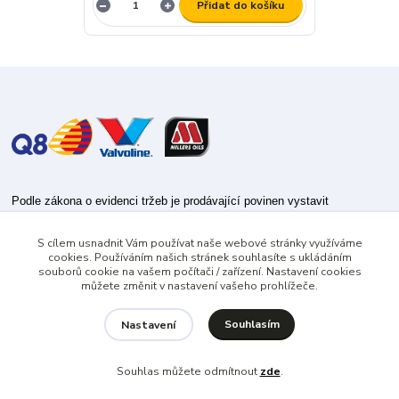
Přidat do košíku
Podle zákona o evidenci tržeb je prodávající povinen vystavit
kupujícímu účtenku.
S cílem usnadnit Vám používat naše webové stránky využíváme
Zároveň je povinen zaevidovat přijatou tržbu u správce daně online; v
cookies. Používáním našich stránek souhlasíte s ukládáním
případě technického výpadku pak nejpozději do 48 hodin.
souborů cookie na vašem počítači / zařízení. Nastavení cookies
můžete změnit v nastavení vašeho prohlížeče.
Souhlasím
Nastavení
Souhlas můžete odmítnout
zde
.