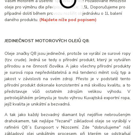
Vaším motorem a ušetříte spoustu peněz! Požadované množství
oleje pro výměnu dle předpisu výrobce: 3,5L. Doporučujeme pro
případné dolití během provozu rozšířit objednávku o 1L balení
daného produktu.
(Najdete níže pod popisem)
JEDINEČNOST MOTOROVÝCH OLEJŮ Q8:
Oleje značky Q8 jsou jedinečné, protože se vyrábí ze surové ropy
(tzv. crude). Jedná se tedy o přírodní produkt, který je vytvářen
přírodou a ne činností člověka. A jako všechny přírodní produkty
je surová ropa nepředvídatelná a má tendenci měnit svůj typ a
jakost v závislosti na svém zdroji. Přesto je v podstatě tento
přírodní produkt dokonale konzistentní a má skvělou kvalitu, a to
představuje vůči ostatním zdrojům velikou výhodu. V
petrolejářském průmyslu je touto výhrou Kuvajtská exportní ropa,
jejíž kvalita je unikátní a bezvadná.
A tak jako každý bezvadný diamant byl nejdříve nebroušeným
drahokamem, tak nejlépe "řezané" základové oleje se vyrábějí v
rafinérii Q8´s Europoort v Nizozemí. Zde "dobrušujeme" náš
základový olej unikátním procesem, při kterém se odstraňují