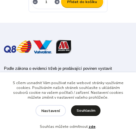
Přidat do košíku
Podle zákona o evidenci tržeb je prodávající povinen vystavit
kupujícímu účtenku.
S cílem usnadnit Vám používat naše webové stránky využíváme
Zároveň je povinen zaevidovat přijatou tržbu u správce daně online; v
cookies. Používáním našich stránek souhlasíte s ukládáním
případě technického výpadku pak nejpozději do 48 hodin.
souborů cookie na vašem počítači / zařízení. Nastavení cookies
můžete změnit v nastavení vašeho prohlížeče.
Souhlasím
Nastavení
Souhlas můžete odmítnout
zde
.