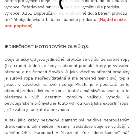
filtrem pro výměnu oleje a filtru ve Vašem motoru dle požadavků
výrobce. Požadované množství oleje pro výměnu dle předpisu
výrobce: 3,25L. Doporučujeme pro případné dolití během provozu
rozšířit objednávku o 1L balení daného produktu.
(Najdete níže
pod popisem)
JEDINEČNOST MOTOROVÝCH OLEJŮ Q8:
Oleje značky Q8 jsou jedinečné, protože se vyrábí ze surové ropy
(tzv. crude). Jedná se tedy o přírodní produkt, který je vytvářen
přírodou a ne činností člověka. A jako všechny přírodní produkty
je surová ropa nepředvídatelná a má tendenci měnit svůj typ a
jakost v závislosti na svém zdroji. Přesto je v podstatě tento
přírodní produkt dokonale konzistentní a má skvělou kvalitu, a to
představuje vůči ostatním zdrojům velikou výhodu. V
petrolejářském průmyslu je touto výhrou Kuvajtská exportní ropa,
jejíž kvalita je unikátní a bezvadná.
A tak jako každý bezvadný diamant byl nejdříve nebroušeným
drahokamem, tak nejlépe "řezané" základové oleje se vyrábějí v
rafinérii Q8´s Europoort v Nizozemí. Zde "dobrušujeme" náš