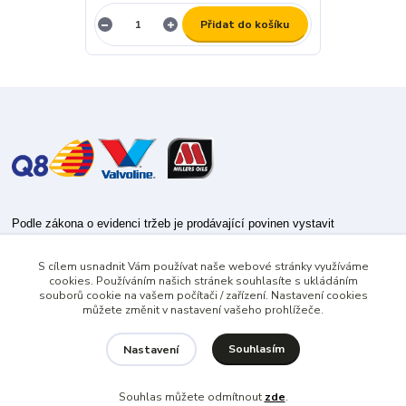
Přidat do košíku
Podle zákona o evidenci tržeb je prodávající povinen vystavit
kupujícímu účtenku.
S cílem usnadnit Vám používat naše webové stránky využíváme
Zároveň je povinen zaevidovat přijatou tržbu u správce daně online; v
cookies. Používáním našich stránek souhlasíte s ukládáním
případě technického výpadku pak nejpozději do 48 hodin.
souborů cookie na vašem počítači / zařízení. Nastavení cookies
můžete změnit v nastavení vašeho prohlížeče.
Souhlasím
Nastavení
Souhlas můžete odmítnout
zde
.