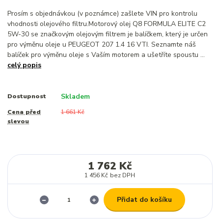
Prosím s objednávkou (v poznámce) zašlete VIN pro kontrolu
vhodnosti olejového filtru.Motorový olej Q8 FORMULA ELITE C2
5W-30 se značkovým olejovým filtrem je balíčkem, který je určen
pro výměnu oleje u PEUGEOT 207 1.4 16 VTI. Seznamte náš
balíček pro výměnu oleje s Vaším motorem a ušetříte spoustu ...
celý popis
Skladem
Dostupnost
Cena před
1 661 Kč
slevou
1 762 Kč
1 456 Kč
bez DPH
Přidat do košíku