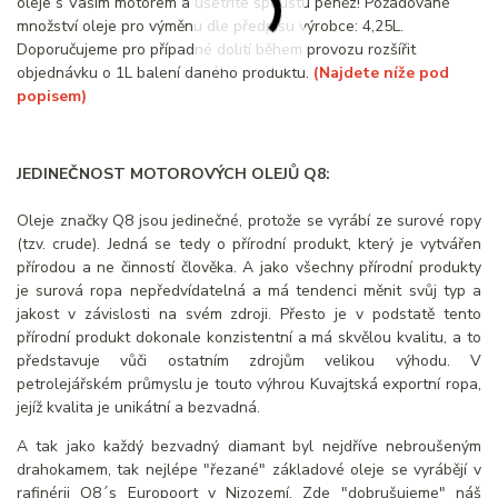
oleje s Vaším motorem a ušetříte spoustu peněz! Požadované
množství oleje pro výměnu dle předpisu výrobce: 4,25L.
Doporučujeme pro případné dolití během provozu rozšířit
objednávku o 1L balení daného produktu.
(Najdete níže pod
popisem)
JEDINEČNOST MOTOROVÝCH OLEJŮ Q8:
Oleje značky Q8 jsou jedinečné, protože se vyrábí ze surové ropy
(tzv. crude). Jedná se tedy o přírodní produkt, který je vytvářen
přírodou a ne činností člověka. A jako všechny přírodní produkty
je surová ropa nepředvídatelná a má tendenci měnit svůj typ a
jakost v závislosti na svém zdroji. Přesto je v podstatě tento
přírodní produkt dokonale konzistentní a má skvělou kvalitu, a to
představuje vůči ostatním zdrojům velikou výhodu. V
petrolejářském průmyslu je touto výhrou Kuvajtská exportní ropa,
jejíž kvalita je unikátní a bezvadná.
A tak jako každý bezvadný diamant byl nejdříve nebroušeným
drahokamem, tak nejlépe "řezané" základové oleje se vyrábějí v
rafinérii Q8´s Europoort v Nizozemí. Zde "dobrušujeme" náš