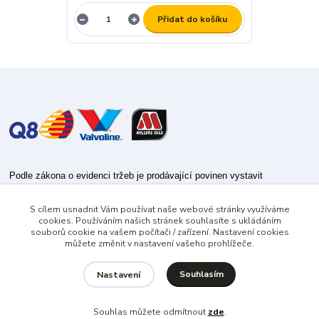
Přidat do košíku
Podle zákona o evidenci tržeb je prodávající povinen vystavit
kupujícímu účtenku.
S cílem usnadnit Vám používat naše webové stránky využíváme
Zároveň je povinen zaevidovat přijatou tržbu u správce daně online; v
cookies. Používáním našich stránek souhlasíte s ukládáním
případě technického výpadku pak nejpozději do 48 hodin.
souborů cookie na vašem počítači / zařízení. Nastavení cookies
můžete změnit v nastavení vašeho prohlížeče.
Souhlasím
Nastavení
Souhlas můžete odmítnout
zde
.