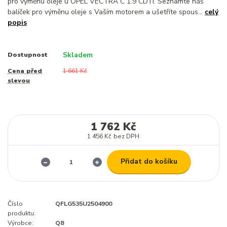
pro výměnu oleje u OPEL VECTRA C 1.9 CDTI. Seznamte náš
balíček pro výměnu oleje s Vaším motorem a ušetříte spous...
celý
popis
Skladem
Dostupnost
Cena před
1 661 Kč
slevou
1 762 Kč
1 456 Kč
bez DPH
Přidat do košíku
Číslo
QFLG535U2504900
produktu:
Výrobce:
Q8