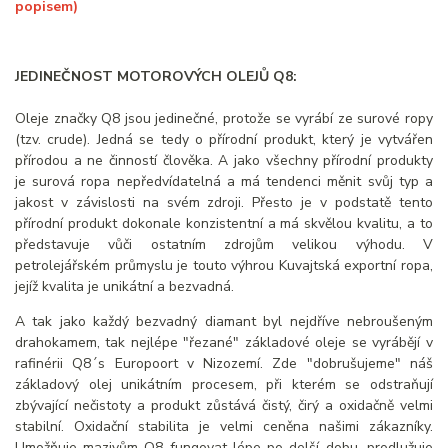
popisem)
JEDINEČNOST MOTOROVÝCH OLEJŮ Q8:
Oleje značky Q8 jsou jedinečné, protože se vyrábí ze surové ropy
(tzv. crude). Jedná se tedy o přírodní produkt, který je vytvářen
přírodou a ne činností člověka. A jako všechny přírodní produkty
je surová ropa nepředvídatelná a má tendenci měnit svůj typ a
jakost v závislosti na svém zdroji. Přesto je v podstatě tento
přírodní produkt dokonale konzistentní a má skvělou kvalitu, a to
představuje vůči ostatním zdrojům velikou výhodu. V
petrolejářském průmyslu je touto výhrou Kuvajtská exportní ropa,
jejíž kvalita je unikátní a bezvadná.
A tak jako každý bezvadný diamant byl nejdříve nebroušeným
drahokamem, tak nejlépe "řezané" základové oleje se vyrábějí v
rafinérii Q8´s Europoort v Nizozemí. Zde "dobrušujeme" náš
základový olej unikátním procesem, při kterém se odstraňují
zbývající nečistoty a produkt zůstává čistý, čirý a oxidačně velmi
stabilní. Oxidační stabilita je velmi ceněna našimi zákazníky.
Umožňuje mazivům Q8 fungovat lépe po delší dobu, prodlužuje