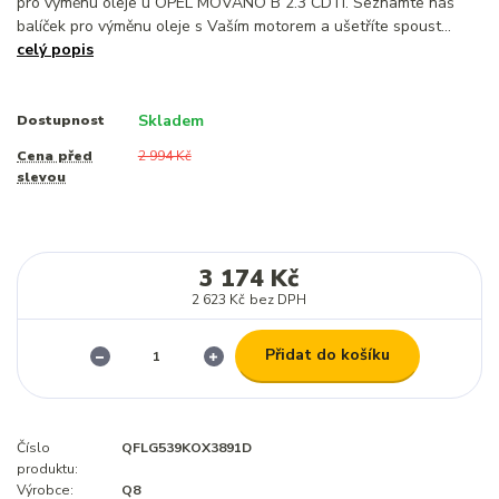
pro výměnu oleje u OPEL MOVANO B 2.3 CDTI. Seznamte náš
balíček pro výměnu oleje s Vaším motorem a ušetříte spoust...
celý popis
Skladem
Dostupnost
Cena před
2 994 Kč
slevou
3 174 Kč
2 623 Kč
bez DPH
Přidat do košíku
Číslo
QFLG539KOX3891D
produktu:
Výrobce:
Q8