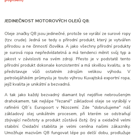
JEDINEČNOST MOTOROVÝCH OLEJŮ Q8:
Oleje značky Q8 jsou jedinečné, protože se vyrábí ze surové ropy
(tzv. crude). Jedná se tedy o přírodní produkt, který je vytvářen
přírodou a ne činností člověka. A jako všechny přírodní produkty
je surová ropa nepředvídatelná a má tendenci měnit svůj typ a
jakost v závislosti na svém zdroji. Přesto je v podstatě tento
přírodní produkt dokonale konzistentní a má skvělou kvalitu, a to
představuje vůči ostatním zdrojům velikou výhodu. V
petrolejářském průmyslu je touto výhrou Kuvajtská exportní ropa,
jejíž kvalita je unikátní a bezvadná.
A tak jako každý bezvadný diamant byl nejdříve nebroušeným
drahokamem, tak nejlépe "řezané" základové oleje se vyrábějí v
rafinérii Q8´s Europoort v Nizozemí. Zde "dobrušujeme" náš
základový olej unikátním procesem, při kterém se odstraňují
zbývající nečistoty a produkt zůstává čistý, čirý a oxidačně velmi
stabilní. Oxidační stabilita je velmi ceněna našimi zákazníky.
Umožňuje mazivům Q8 fungovat lépe po delší dobu, prodlužuje