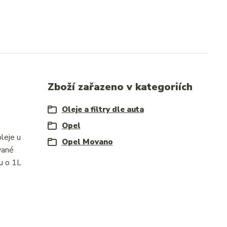
Zboží zařazeno v kategoriích
Oleje a filtry dle auta
Opel
leje u
Opel Movano
vané
u o 1L