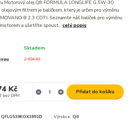
iltru.Motorový olej Q8 FORMULA LONGLIFE G 5W-30
olejovým filtrem je balíčkem, který je určen pro výměnu
 MOVANO B 2.3 CDTI. Seznamte náš balíček pro výměnu
 motorem a ušetříte spoust...
celý popis
Skladem
evou
2 994 Kč
74 Kč
Přidat do košíku
č
bez DPH
QFLG539KOX3891D
Výrobce:
Q8