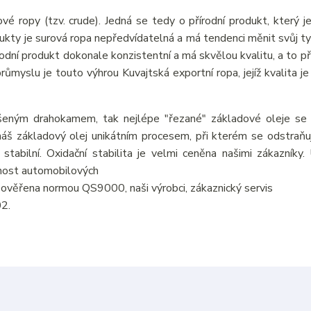
vé ropy (tzv. crude). Jedná se tedy o přírodní produkt, který j
odukty je surová ropa nepředvídatelná a má tendenci měnit svůj ty
írodní produkt dokonale konzistentní a má skvělou kvalitu, a to p
myslu je touto výhrou Kuvajtská exportní ropa, jejíž kvalita je 
šeným drahokamem, tak nejlépe "řezané" základové oleje se v
áš základový olej unikátním procesem, při kterém se odstraňují
 stabilní. Oxidační stabilita je velmi ceněna našimi zákazníky
tnost automobilových
je ověřena normou QS9000, naši výrobci, zákaznický servis
02.