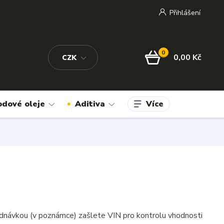
Přihlášení
0
0,00 Kč
CZK
Více
odové oleje
Aditiva
dnávkou (v poznámce) zašlete VIN pro kontrolu vhodnosti