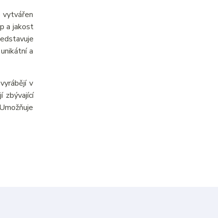
e vytvářen
p a jakost
ředstavuje
unikátní a
yrábějí v
 zbývající
. Umožňuje