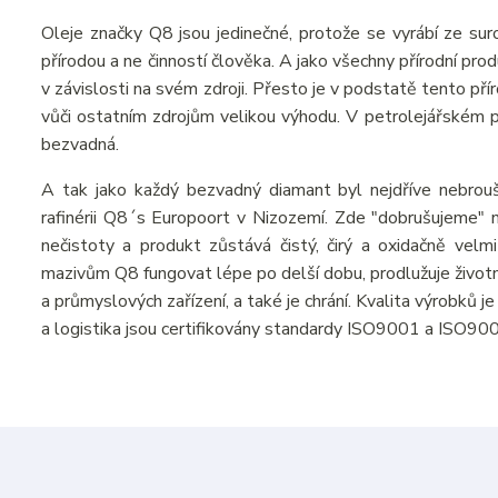
Oleje značky Q8 jsou jedinečné, protože se vyrábí ze suro
přírodou a ne činností člověka. A jako všechny přírodní pr
v závislosti na svém zdroji. Přesto je v podstatě tento př
vůči ostatním zdrojům velikou výhodu. V petrolejářském prů
bezvadná.
A tak jako každý bezvadný diamant byl nejdříve nebrou
rafinérii Q8´s Europoort v Nizozemí. Zde "dobrušujeme" n
nečistoty a produkt zůstává čistý, čirý a oxidačně velmi
mazivům Q8 fungovat lépe po delší dobu, prodlužuje živo
a průmyslových zařízení, a také je chrání. Kvalita výrobků 
a logistika jsou certifikovány standardy ISO9001 a ISO90