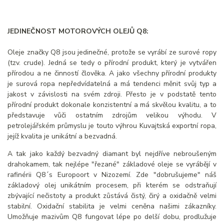
JEDINEČNOST MOTOROVÝCH OLEJŮ Q8:
Oleje značky Q8 jsou jedinečné, protože se vyrábí ze surové ropy
(tzv. crude). Jedná se tedy o přírodní produkt, který je vytvářen
přírodou a ne činností člověka. A jako všechny přírodní produkty
je surová ropa nepředvídatelná a má tendenci měnit svůj typ a
jakost v závislosti na svém zdroji. Přesto je v podstatě tento
přírodní produkt dokonale konzistentní a má skvělou kvalitu, a to
představuje vůči ostatním zdrojům velikou výhodu. V
petrolejářském průmyslu je touto výhrou Kuvajtská exportní ropa,
jejíž kvalita je unikátní a bezvadná.
A tak jako každý bezvadný diamant byl nejdříve nebroušeným
drahokamem, tak nejlépe "řezané" základové oleje se vyrábějí v
rafinérii Q8´s Europoort v Nizozemí. Zde "dobrušujeme" náš
základový olej unikátním procesem, při kterém se odstraňují
zbývající nečistoty a produkt zůstává čistý, čirý a oxidačně velmi
stabilní. Oxidační stabilita je velmi ceněna našimi zákazníky.
Umožňuje mazivům Q8 fungovat lépe po delší dobu, prodlužuje