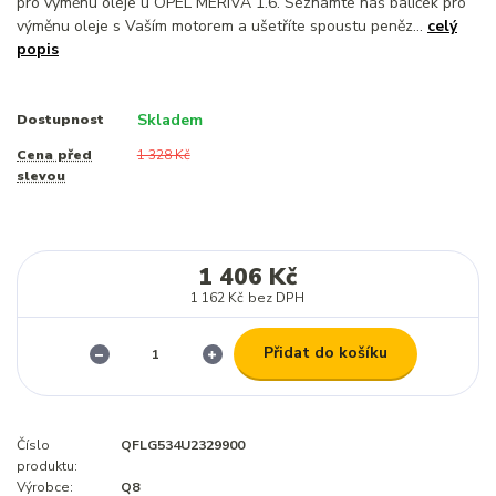
pro výměnu oleje u OPEL MERIVA 1.6. Seznamte náš balíček pro
výměnu oleje s Vaším motorem a ušetříte spoustu peněz...
celý
popis
Skladem
Dostupnost
Cena před
1 328 Kč
slevou
1 406 Kč
1 162 Kč
bez DPH
Přidat do košíku
Číslo
QFLG534U2329900
produktu:
Výrobce:
Q8