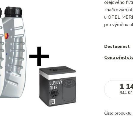
olejového fi
značkovým ole
u OPEL MERI
pro výměnu ol
Dostupnost
Cena před sl
1 1
944 Kč
Číslo produktu: