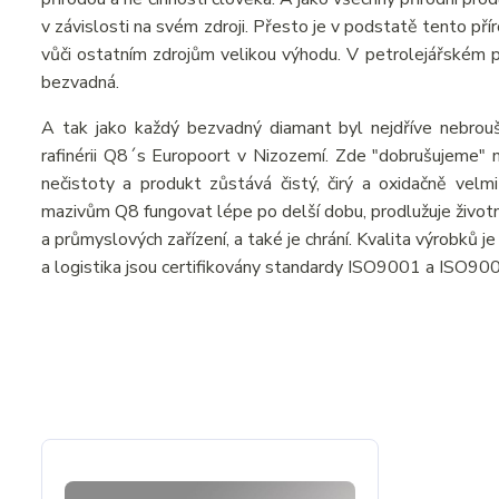
v závislosti na svém zdroji. Přesto je v podstatě tento př
vůči ostatním zdrojům velikou výhodu. V petrolejářském prů
bezvadná.
A tak jako každý bezvadný diamant byl nejdříve nebrou
rafinérii Q8´s Europoort v Nizozemí. Zde "dobrušujeme" n
nečistoty a produkt zůstává čistý, čirý a oxidačně velmi
mazivům Q8 fungovat lépe po delší dobu, prodlužuje živo
a průmyslových zařízení, a také je chrání. Kvalita výrobků 
a logistika jsou certifikovány standardy ISO9001 a ISO90