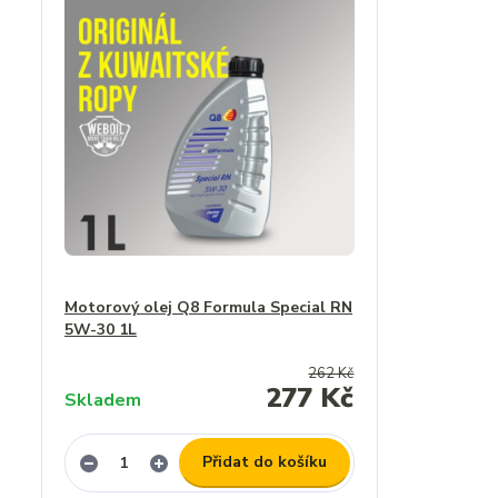
Motorový olej Q8 Formula Special RN
5W-30 1L
262 Kč
277 Kč
Skladem
Přidat do košíku