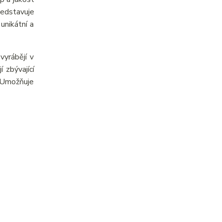
ředstavuje
unikátní a
yrábějí v
 zbývající
. Umožňuje