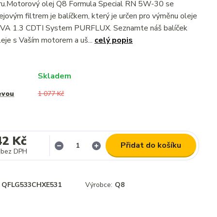
ltru.Motorový olej Q8 Formula Special RN 5W-30 se
jovým filtrem je balíčkem, který je určen pro výměnu oleje
VA 1.3 CDTI System PURFLUX. Seznamte náš balíček
eje s Vaším motorem a uš...
celý popis
Skladem
evou
1 077 Kč
42 Kč
Přidat do košíku
bez DPH
QFLG533CHXE531
Výrobce:
Q8