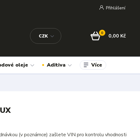
Přihlášení
0
0,00 Kč
CZK
Více
odové oleje
Aditiva
LUX
dnávkou (v poznámce) zašlete VIN pro kontrolu vhodnosti