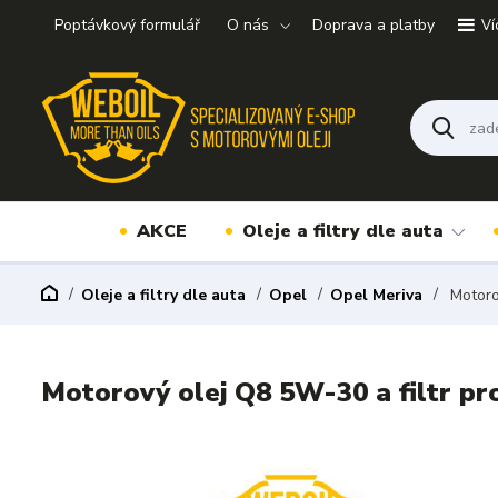
Poptávkový formulář
O nás
Doprava a platby
Ví
AKCE
Oleje a filtry dle auta
Oleje a filtry dle auta
Opel
Opel Meriva
Motoro
Motorový olej Q8 5W-30 a filtr p