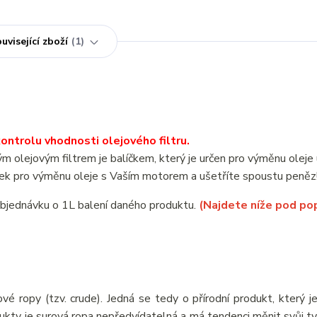
uvisející zboží
1
ntrolu vhodnosti olejového filtru.
olejovým filtrem je balíčkem, který je určen pro výměnu olej
 pro výměnu oleje s Vaším motorem a ušetříte spoustu peněz
objednávku o 1L balení daného produktu.
(Najdete níže pod po
vé ropy (tzv. crude). Jedná se tedy o přírodní produkt, který j
odukty je surová ropa nepředvídatelná a má tendenci měnit svůj ty