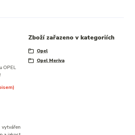
Zboží zařazeno v kategoriích
Opel
Opel Meriva
e u OPEL
!
pisem)
e vytvářen
p a jakost