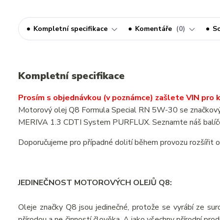
Kompletní specifikace
Komentáře
0
So
Kompletní specifikace
Prosím s objednávkou (v poznámce) zašlete VIN pro ko
Motorový olej Q8 Formula Special RN 5W-30 se značkovým 
MERIVA 1.3 CDTI System PURFLUX. Seznamte náš balíček
Doporučujeme pro případné dolití během provozu rozšířit 
JEDINEČNOST MOTOROVÝCH OLEJŮ Q8:
Oleje značky Q8 jsou jedinečné, protože se vyrábí ze suro
přírodou a ne činností člověka. A jako všechny přírodní pr