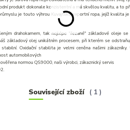
írodní produkt dokonale konzistentní a má skvělou kvalitu, a to p
myslu je touto výhrou Kuvajtská exportní ropa, jejíž kvalita je 
šeným drahokamem, tak nejlépe "řezané" základové oleje se v
áš základový olej unikátním procesem, při kterém se odstraňují
 stabilní. Oxidační stabilita je velmi ceněna našimi zákazníky
tnost automobilových
je ověřena normou QS9000, naši výrobci, zákaznický servis
02.
Související zboží
1