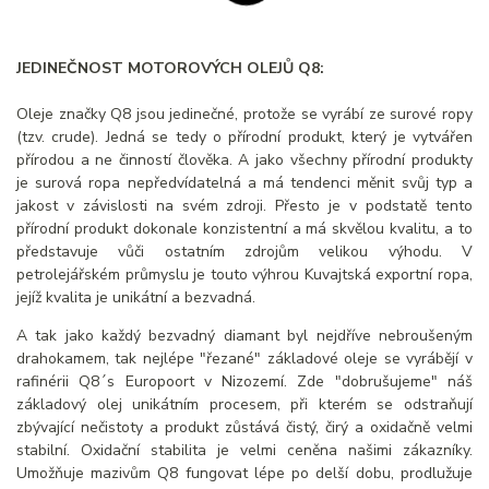
JEDINEČNOST MOTOROVÝCH OLEJŮ Q8:
Oleje značky Q8 jsou jedinečné, protože se vyrábí ze surové ropy
(tzv. crude). Jedná se tedy o přírodní produkt, který je vytvářen
přírodou a ne činností člověka. A jako všechny přírodní produkty
je surová ropa nepředvídatelná a má tendenci měnit svůj typ a
jakost v závislosti na svém zdroji. Přesto je v podstatě tento
přírodní produkt dokonale konzistentní a má skvělou kvalitu, a to
představuje vůči ostatním zdrojům velikou výhodu. V
petrolejářském průmyslu je touto výhrou Kuvajtská exportní ropa,
jejíž kvalita je unikátní a bezvadná.
A tak jako každý bezvadný diamant byl nejdříve nebroušeným
drahokamem, tak nejlépe "řezané" základové oleje se vyrábějí v
rafinérii Q8´s Europoort v Nizozemí. Zde "dobrušujeme" náš
základový olej unikátním procesem, při kterém se odstraňují
zbývající nečistoty a produkt zůstává čistý, čirý a oxidačně velmi
stabilní. Oxidační stabilita je velmi ceněna našimi zákazníky.
Umožňuje mazivům Q8 fungovat lépe po delší dobu, prodlužuje