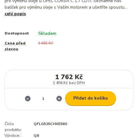
pro výměnu oleje u OPEL CORSA C 1.7 CDTI. Seznamte náš
balíček pro výměnu oleje s Vaším motorem a ušetříte spoustu...
celý popis
Skladem
Dostupnost
Cena před
1 661 Kč
slevou
1 762 Kč
1 456 Kč
bez DPH
Přidat do košíku
Číslo
QFLG535CHXE560
produktu:
Výrobce:
Q8