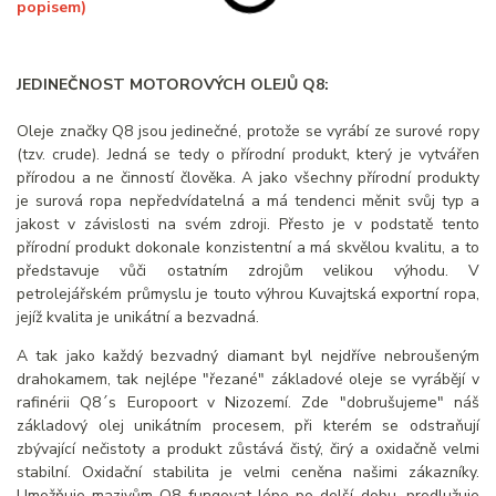
popisem)
JEDINEČNOST MOTOROVÝCH OLEJŮ Q8:
Oleje značky Q8 jsou jedinečné, protože se vyrábí ze surové ropy
(tzv. crude). Jedná se tedy o přírodní produkt, který je vytvářen
přírodou a ne činností člověka. A jako všechny přírodní produkty
je surová ropa nepředvídatelná a má tendenci měnit svůj typ a
jakost v závislosti na svém zdroji. Přesto je v podstatě tento
přírodní produkt dokonale konzistentní a má skvělou kvalitu, a to
představuje vůči ostatním zdrojům velikou výhodu. V
petrolejářském průmyslu je touto výhrou Kuvajtská exportní ropa,
jejíž kvalita je unikátní a bezvadná.
A tak jako každý bezvadný diamant byl nejdříve nebroušeným
drahokamem, tak nejlépe "řezané" základové oleje se vyrábějí v
rafinérii Q8´s Europoort v Nizozemí. Zde "dobrušujeme" náš
základový olej unikátním procesem, při kterém se odstraňují
zbývající nečistoty a produkt zůstává čistý, čirý a oxidačně velmi
stabilní. Oxidační stabilita je velmi ceněna našimi zákazníky.
Umožňuje mazivům Q8 fungovat lépe po delší dobu, prodlužuje