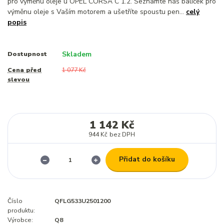
pro výměnu oleje u OPEL CORSA C 1.2. Seznamte náš balíček pro
výměnu oleje s Vaším motorem a ušetříte spoustu pen...
celý
popis
Skladem
Dostupnost
Cena před
1 077 Kč
slevou
1 142 Kč
944 Kč
bez DPH
Přidat do košíku
Číslo
QFLG533U2501200
produktu:
Výrobce:
Q8