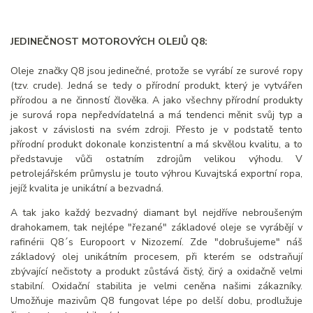
JEDINEČNOST MOTOROVÝCH OLEJŮ Q8:
Oleje značky Q8 jsou jedinečné, protože se vyrábí ze surové ropy
(tzv. crude). Jedná se tedy o přírodní produkt, který je vytvářen
přírodou a ne činností člověka. A jako všechny přírodní produkty
je surová ropa nepředvídatelná a má tendenci měnit svůj typ a
jakost v závislosti na svém zdroji. Přesto je v podstatě tento
přírodní produkt dokonale konzistentní a má skvělou kvalitu, a to
představuje vůči ostatním zdrojům velikou výhodu. V
petrolejářském průmyslu je touto výhrou Kuvajtská exportní ropa,
jejíž kvalita je unikátní a bezvadná.
A tak jako každý bezvadný diamant byl nejdříve nebroušeným
drahokamem, tak nejlépe "řezané" základové oleje se vyrábějí v
rafinérii Q8´s Europoort v Nizozemí. Zde "dobrušujeme" náš
základový olej unikátním procesem, při kterém se odstraňují
zbývající nečistoty a produkt zůstává čistý, čirý a oxidačně velmi
stabilní. Oxidační stabilita je velmi ceněna našimi zákazníky.
Umožňuje mazivům Q8 fungovat lépe po delší dobu, prodlužuje