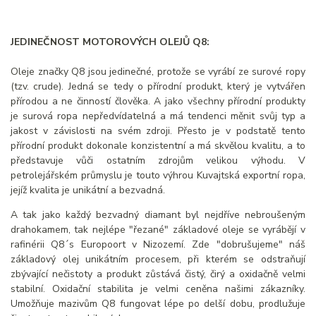
JEDINEČNOST MOTOROVÝCH OLEJŮ Q8:
Oleje značky Q8 jsou jedinečné, protože se vyrábí ze surové ropy
(tzv. crude). Jedná se tedy o přírodní produkt, který je vytvářen
přírodou a ne činností člověka. A jako všechny přírodní produkty
je surová ropa nepředvídatelná a má tendenci měnit svůj typ a
jakost v závislosti na svém zdroji. Přesto je v podstatě tento
přírodní produkt dokonale konzistentní a má skvělou kvalitu, a to
představuje vůči ostatním zdrojům velikou výhodu. V
petrolejářském průmyslu je touto výhrou Kuvajtská exportní ropa,
jejíž kvalita je unikátní a bezvadná.
A tak jako každý bezvadný diamant byl nejdříve nebroušeným
drahokamem, tak nejlépe "řezané" základové oleje se vyrábějí v
rafinérii Q8´s Europoort v Nizozemí. Zde "dobrušujeme" náš
základový olej unikátním procesem, při kterém se odstraňují
zbývající nečistoty a produkt zůstává čistý, čirý a oxidačně velmi
stabilní. Oxidační stabilita je velmi ceněna našimi zákazníky.
Umožňuje mazivům Q8 fungovat lépe po delší dobu, prodlužuje