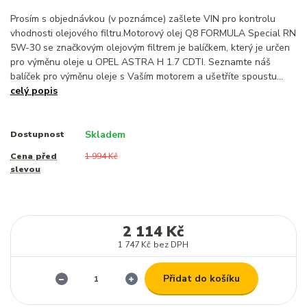
Prosím s objednávkou (v poznámce) zašlete VIN pro kontrolu
vhodnosti olejového filtru.Motorový olej Q8 FORMULA Special RN
5W-30 se značkovým olejovým filtrem je balíčkem, který je určen
pro výměnu oleje u OPEL ASTRA H 1.7 CDTI. Seznamte náš
balíček pro výměnu oleje s Vaším motorem a ušetříte spoustu...
celý popis
Skladem
Dostupnost
Cena před
1 994 Kč
slevou
2 114 Kč
1 747 Kč
bez DPH
Přidat do košíku