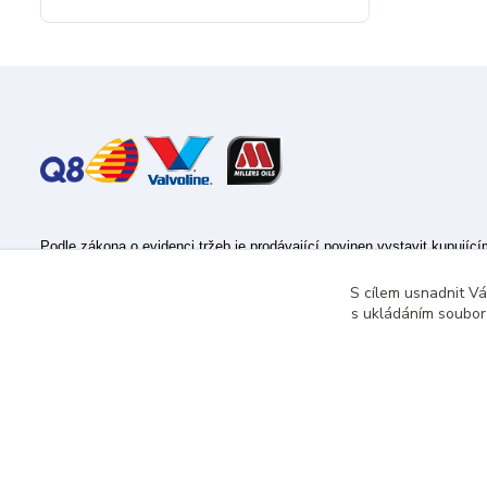
Podle zákona o evidenci tržeb je prodávající povinen vystavit kupujíc
Zároveň je povinen zaevidovat přijatou tržbu u správce daně online; v
S cílem usnadnit V
s ukládáním souborů