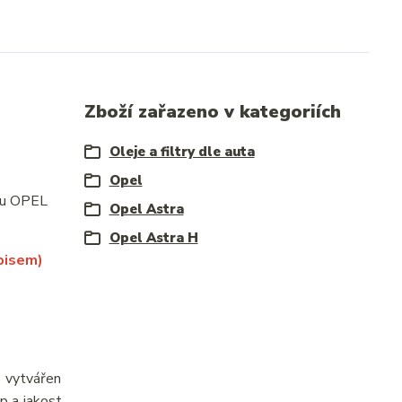
Zboží zařazeno v kategoriích
Oleje a filtry dle auta
Opel
e u OPEL
Opel Astra
Opel Astra H
pisem)
e vytvářen
p a jakost