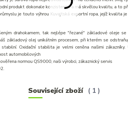
írodní produkt dokonale konzistentní a má skvělou kvalitu, a to p
myslu je touto výhrou Kuvajtská exportní ropa, jejíž kvalita je 
šeným drahokamem, tak nejlépe "řezané" základové oleje se v
áš základový olej unikátním procesem, při kterém se odstraňují
 stabilní. Oxidační stabilita je velmi ceněna našimi zákazníky
tnost automobilových
je ověřena normou QS9000, naši výrobci, zákaznický servis
02.
Související zboží
1