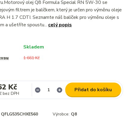
ltru.Motorový olej Q8 Formula Special RN 5W-30 se
jovým filtrem je balíčkem, který je určen pro výměnu oleje
 H 1.7 CDTI. Seznamte náš balíček pro výměnu oleje s
 a ušetříte spoustu...
celý popis
Skladem
evou
1 661 Kč
62 Kč
Přidat do košíku
č
bez DPH
QFLG535CHXE560
Výrobce:
Q8