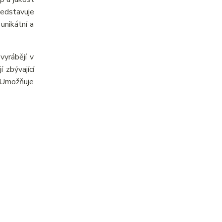
ředstavuje
unikátní a
yrábějí v
 zbývající
. Umožňuje