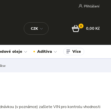
Přihlášení
0
0,00 Kč
CZK
Více
odové oleje
Aditiva
74kw
dnávkou (v poznámce) zašlete VIN pro kontrolu vhodnosti