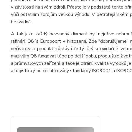
v závislosti na svém zdroji. Přesto je v podstatě tento př
vůči ostatním zdrojům velikou výhodu. V petrolejářském prů
bezvadná.
A tak jako každý bezvadný diamant byl nejdříve nebrou
rafinérii Q8´s Europoort v Nizozemí. Zde "dobrušujeme" n
nečistoty a produkt zůstává čistý, čirý a oxidačně velmi
mazivům Q8 fungovat lépe po delší dobu, prodlužuje živo
a průmyslových zařízení, a také je chrání. Kvalita výrobků 
a logistika jsou certifikovány standardy ISO9001 a ISO90