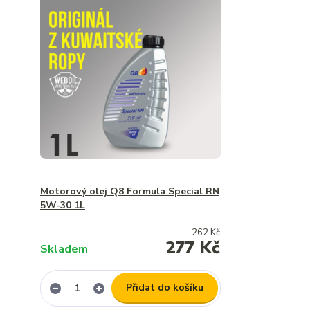
Motorový olej Q8 Formula Special RN
5W-30 1L
262 Kč
277 Kč
Skladem
Přidat do košíku