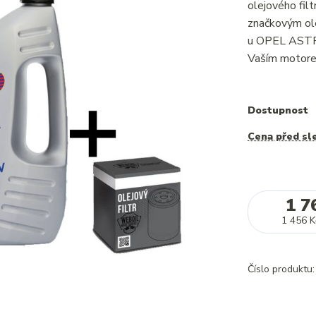
olejového fi
značkovým ole
u OPEL ASTRA
Vaším motorem
Dostupnost
Cena před sl
1 7
1 456 K
Číslo produktu: