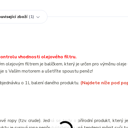
uvisející zboží
1
ntrolu vhodnosti olejového filtru.
olejovým filtrem je balíčkem, který je určen pro výměnu olej
e s Vaším motorem a ušetříte spoustu peněz!
objednávku o 1L balení daného produktu.
(Najdete níže pod po
vé ropy (tzv. crude). Jedná se tedy o přírodní produkt, který j
odukty je surová ropa nepředvídatelná a má tendenci měnit svůj ty