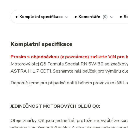
Kompletní specifikace
Komentáře
0
So
Kompletní specifikace
Prosím s objednávkou (v poznámce) zašlete VIN pro ko
Motorový olej Q8 Formula Special RN 5W-30 se značkovým 
ASTRA H 1.7 CDTI. Seznamte náš balíček pro výměnu olej
Doporučujeme pro případné dolití během provozu rozšířit 
JEDINEČNOST MOTOROVÝCH OLEJŮ Q8:
Oleje značky Q8 jsou jedinečné, protože se vyrábí ze suro
přírodou a ne činností člověka. A jako všechny přírodní pr