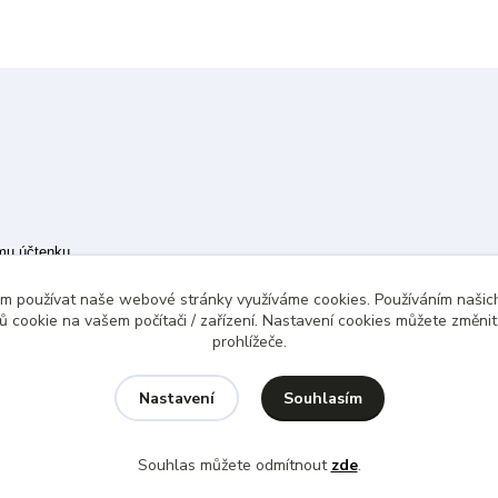
ímu účtenku.
 případě technického výpadku pak nejpozději do 48 hodin.
ám používat naše webové stránky využíváme cookies. Používáním našich
 cookie na vašem počítači / zařízení. Nastavení cookies můžete změni
prohlížeče.
Souhlasím
Nastavení
Souhlas můžete odmítnout
zde
.