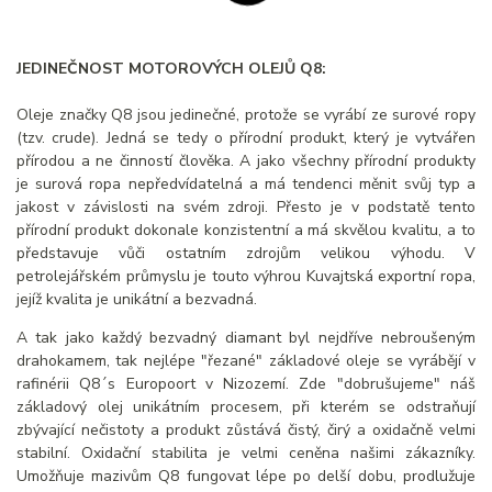
JEDINEČNOST MOTOROVÝCH OLEJŮ Q8:
Oleje značky Q8 jsou jedinečné, protože se vyrábí ze surové ropy
(tzv. crude). Jedná se tedy o přírodní produkt, který je vytvářen
přírodou a ne činností člověka. A jako všechny přírodní produkty
je surová ropa nepředvídatelná a má tendenci měnit svůj typ a
jakost v závislosti na svém zdroji. Přesto je v podstatě tento
přírodní produkt dokonale konzistentní a má skvělou kvalitu, a to
představuje vůči ostatním zdrojům velikou výhodu. V
petrolejářském průmyslu je touto výhrou Kuvajtská exportní ropa,
jejíž kvalita je unikátní a bezvadná.
A tak jako každý bezvadný diamant byl nejdříve nebroušeným
drahokamem, tak nejlépe "řezané" základové oleje se vyrábějí v
rafinérii Q8´s Europoort v Nizozemí. Zde "dobrušujeme" náš
základový olej unikátním procesem, při kterém se odstraňují
zbývající nečistoty a produkt zůstává čistý, čirý a oxidačně velmi
stabilní. Oxidační stabilita je velmi ceněna našimi zákazníky.
Umožňuje mazivům Q8 fungovat lépe po delší dobu, prodlužuje