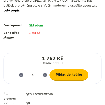
pro výměnu oleje u OPEL ASTRA H 1.7 CDTI. Seznamte náš
balíček pro výměnu oleje s Vaším motorem a ušetříte spoustu...
celý popis
Skladem
Dostupnost
Cena před
1 661 Kč
slevou
1 762 Kč
1 456 Kč
bez DPH
Přidat do košíku
Číslo
QFGLL535CHXE560
produktu:
Výrobce:
Q8