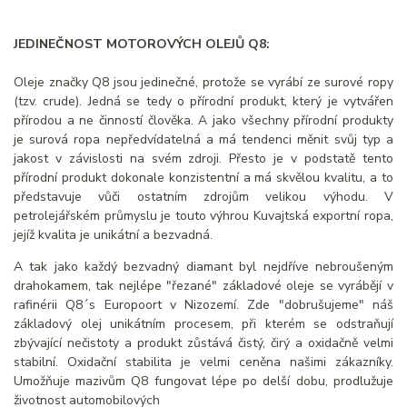
JEDINEČNOST MOTOROVÝCH OLEJŮ Q8:
Oleje značky Q8 jsou jedinečné, protože se vyrábí ze surové ropy
(tzv. crude). Jedná se tedy o přírodní produkt, který je vytvářen
přírodou a ne činností člověka. A jako všechny přírodní produkty
je surová ropa nepředvídatelná a má tendenci měnit svůj typ a
jakost v závislosti na svém zdroji. Přesto je v podstatě tento
přírodní produkt dokonale konzistentní a má skvělou kvalitu, a to
představuje vůči ostatním zdrojům velikou výhodu. V
petrolejářském průmyslu je touto výhrou Kuvajtská exportní ropa,
jejíž kvalita je unikátní a bezvadná.
A tak jako každý bezvadný diamant byl nejdříve nebroušeným
drahokamem, tak nejlépe "řezané" základové oleje se vyrábějí v
rafinérii Q8´s Europoort v Nizozemí. Zde "dobrušujeme" náš
základový olej unikátním procesem, při kterém se odstraňují
zbývající nečistoty a produkt zůstává čistý, čirý a oxidačně velmi
stabilní. Oxidační stabilita je velmi ceněna našimi zákazníky.
Umožňuje mazivům Q8 fungovat lépe po delší dobu, prodlužuje
životnost automobilových