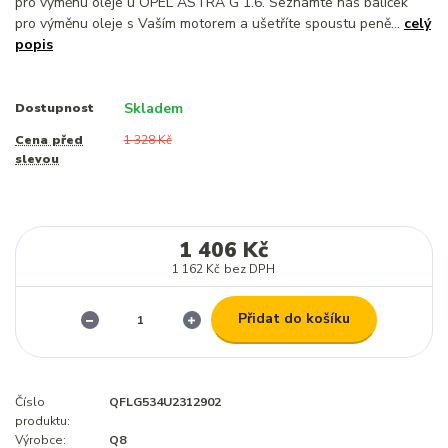
pro výměnu oleje u OPEL ASTRA G 1.6. Seznamte náš balíček
pro výměnu oleje s Vaším motorem a ušetříte spoustu peně...
celý
popis
Skladem
Dostupnost
Cena před
1 328 Kč
slevou
1 406 Kč
1 162 Kč
bez DPH
Přidat do košíku
Číslo
QFLG534U2312902
produktu:
Výrobce:
Q8