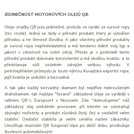
JEDINEČNOST MOTOROVÝCH OLEJŮ Q8:
Oleje značky Q8 jsou jedinečné, protože se vyrábí ze surové ropy
(tzv. crude). Jedná se tedy o přírodní produkt, který je vytvářen
přírodou a ne činností člověka. A jako všechny přírodní produkty
je surová ropa nepředvídatelná a má tendenci měnit svůj typ a
jakost v závislosti na svém zdroji. Přesto je v podstatě tento
přírodní produkt dokonale konzistentní a má skvělou kvalitu, a to
představuje vůči ostatním zdrojům velikou výhodu. V
petrolejářském průmyslu je touto výhrou Kuvajtská exportní ropa,
jejíž kvalita je unikátní a bezvadná.
A tak jako každý bezvadný diamant byl nejdříve nebroušeným
drahokamem, tak nejlépe "řezané" základové oleje se vyrábějí v
rafinérii Q8´s Europoort v Nizozemí. Zde "dobrušujeme" náš
základový olej unikátním procesem, při kterém se odstraňují
zbývající nečistoty a produkt zůstává čistý, čirý a oxidačně velmi
stabilní. Oxidační stabilita je velmi ceněna našimi zákazníky.
Umožňuje mazivům Q8 fungovat lépe po delší dobu, prodlužuje
životnost automobilových