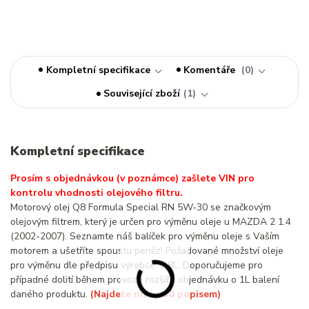
Kompletní specifikace
Komentáře
0
Související zboží
1
Kompletní specifikace
Prosím s objednávkou (v poznámce) zašlete VIN pro
kontrolu vhodnosti olejového filtru.
Motorový olej Q8 Formula Special RN 5W-30 se značkovým
olejovým filtrem, který je určen pro výměnu oleje u MAZDA 2 1.4
(2002-2007). Seznamte náš balíček pro výměnu oleje s Vaším
motorem a ušetříte spoustu peněz! Požadované množství oleje
pro výměnu dle předpisu výrobce: 3,8L. Doporučujeme pro
případné dolití během provozu rozšířit objednávku o 1L balení
daného produktu.
(Najdete níže pod popisem)