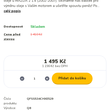
oleje u MAZDA 2 1.4 (2002-2007). Seznamte náš balíček pro
výměnu oleje s Vaším motorem a ušetříte spoustu peněz! Po...
celý popis
Skladem
Dostupnost
Cena před
1 410 Kč
slevou
1 495 Kč
1 236 Kč
bez DPH
Přidat do košíku
Číslo
QFSS534CHXE529
produktu:
Výrobce:
Q8