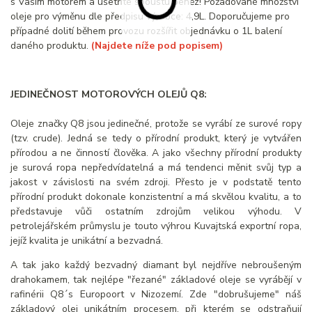
s Vaším motorem a ušetříte spoustu peněz! Požadované množství
oleje pro výměnu dle předpisu výrobce: 4,9L. Doporučujeme pro
případné dolití během provozu rozšířit objednávku o 1L balení
daného produktu.
(Najdete níže pod popisem)
JEDINEČNOST MOTOROVÝCH OLEJŮ Q8:
Oleje značky Q8 jsou jedinečné, protože se vyrábí ze surové ropy
(tzv. crude). Jedná se tedy o přírodní produkt, který je vytvářen
přírodou a ne činností člověka. A jako všechny přírodní produkty
je surová ropa nepředvídatelná a má tendenci měnit svůj typ a
jakost v závislosti na svém zdroji. Přesto je v podstatě tento
přírodní produkt dokonale konzistentní a má skvělou kvalitu, a to
představuje vůči ostatním zdrojům velikou výhodu. V
petrolejářském průmyslu je touto výhrou Kuvajtská exportní ropa,
jejíž kvalita je unikátní a bezvadná.
A tak jako každý bezvadný diamant byl nejdříve nebroušeným
drahokamem, tak nejlépe "řezané" základové oleje se vyrábějí v
rafinérii Q8´s Europoort v Nizozemí. Zde "dobrušujeme" náš
základový olej unikátním procesem, při kterém se odstraňují