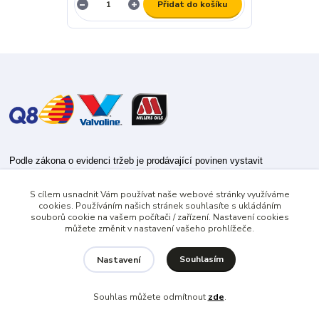
Přidat do košíku
Podle zákona o evidenci tržeb je prodávající povinen vystavit
kupujícímu účtenku.
S cílem usnadnit Vám používat naše webové stránky využíváme
Zároveň je povinen zaevidovat přijatou tržbu u správce daně online; v
cookies. Používáním našich stránek souhlasíte s ukládáním
případě technického výpadku pak nejpozději do 48 hodin.
souborů cookie na vašem počítači / zařízení. Nastavení cookies
můžete změnit v nastavení vašeho prohlížeče.
Souhlasím
Nastavení
Souhlas můžete odmítnout
zde
.