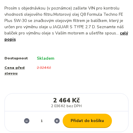
Prosím s objednávkou (v poznámce) zašlete VIN pro kontrolu
vhodnosti olejového filtru.Motorový olej Q8 Formula Techno FE
Plus 5W-30 se značkovým olejovým filtrem je balíčkem, který je
určen pro výměnu oleje u JAGUAR S TYPE 2.7 D. Seznamte náš
balíček pro výměnu oleje s Vaším motorem a ušetříte spous...
celý
popis
Skladem
Dostupnost
Cena před
2 324 Kč
slevou
2 464 Kč
2 036 Kč
bez DPH
Přidat do košíku