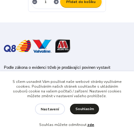
Přidat do košíku
Podle zákona o evidenci tržeb je prodávající povinen vystavit
kupujícímu účtenku.
S cílem usnadnit Vám používat naše webové stránky využíváme
Zároveň je povinen zaevidovat přijatou tržbu u správce daně online; v
cookies. Používáním našich stránek souhlasíte s ukládáním
případě technického výpadku pak nejpozději do 48 hodin.
souborů cookie na vašem počítači / zařízení. Nastavení cookies
můžete změnit v nastavení vašeho prohlížeče.
Souhlasím
Nastavení
Souhlas můžete odmítnout
zde
.