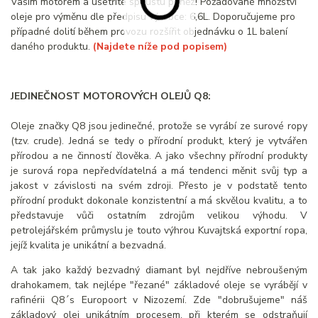
Vaším motorem a ušetříte spoustu peněz! Požadované množství
oleje pro výměnu dle předpisu výrobce: 6,6L. Doporučujeme pro
případné dolití během provozu rozšířit objednávku o 1L balení
daného produktu.
(Najdete níže pod popisem)
JEDINEČNOST MOTOROVÝCH OLEJŮ Q8:
Oleje značky Q8 jsou jedinečné, protože se vyrábí ze surové ropy
(tzv. crude). Jedná se tedy o přírodní produkt, který je vytvářen
přírodou a ne činností člověka. A jako všechny přírodní produkty
je surová ropa nepředvídatelná a má tendenci měnit svůj typ a
jakost v závislosti na svém zdroji. Přesto je v podstatě tento
přírodní produkt dokonale konzistentní a má skvělou kvalitu, a to
představuje vůči ostatním zdrojům velikou výhodu. V
petrolejářském průmyslu je touto výhrou Kuvajtská exportní ropa,
jejíž kvalita je unikátní a bezvadná.
A tak jako každý bezvadný diamant byl nejdříve nebroušeným
drahokamem, tak nejlépe "řezané" základové oleje se vyrábějí v
rafinérii Q8´s Europoort v Nizozemí. Zde "dobrušujeme" náš
základový olej unikátním procesem, při kterém se odstraňují